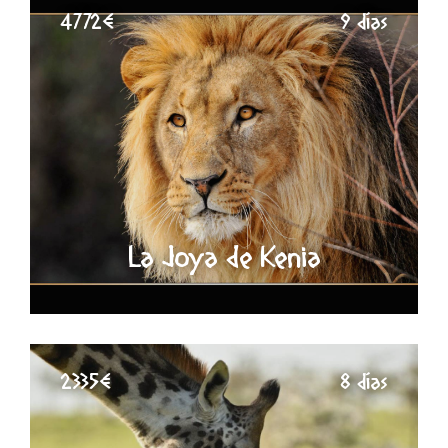
4772€
9 días
La Joya de Kenia
2335€
8 días