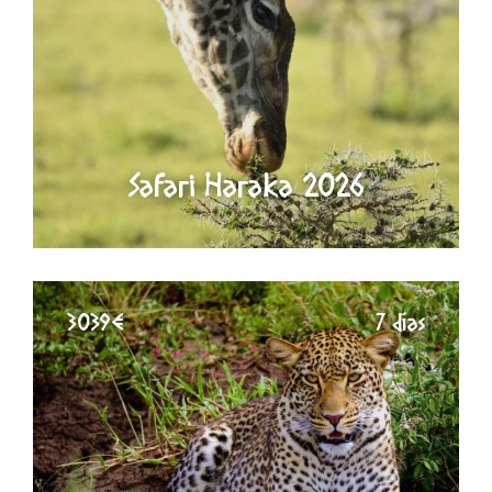
Safari Haraka 2026
3039€
7 días