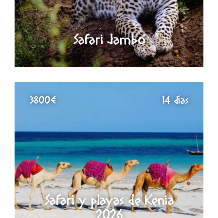
Safari Jambo
3800€
14 días
Safari y playas de Kenia
2026