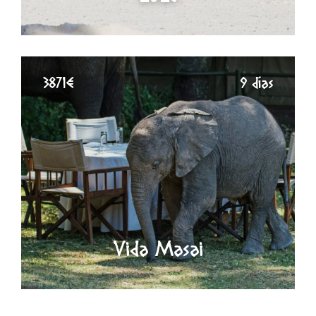
3871€
9 días
Vida Masai