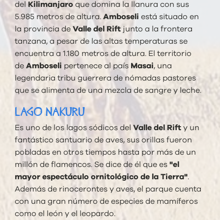
del
Kilimanjaro
que domina la llanura con sus
5.985 metros de altura.
Amboseli
está situado en
la provincia de
Valle del Rift
junto a la frontera
tanzana, a pesar de las altas temperaturas se
encuentra a 1.180 metros de altura. El territorio
de
Amboseli
pertenece al país
Masai
, una
legendaria tribu guerrera de nómadas pastores
que se alimenta de una mezcla de sangre y leche.
LAGO NAKURU
Es uno de los lagos sódicos del
Valle del Rift
y un
fantástico santuario de aves, sus orillas fueron
pobladas en otros tiempos hasta por más de un
millón de flamencos. Se dice de él que es
"el
mayor espectáculo ornitológico de la Tierra"
.
Además de rinocerontes y aves, el parque cuenta
con una gran número de especies de mamíferos
como el león y el leopardo.