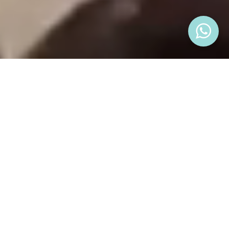
" Les dijo: «Seguidme y yo os haré
pescadores de hombres ».
Inmediatamente dejaron las redes y lo
siguieron."
Mateo 4:19-20