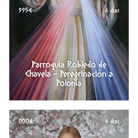
995€
6 días
Parroquia Robledo de
Chavela - Peregrinación a
Polonia
1100€
6 días