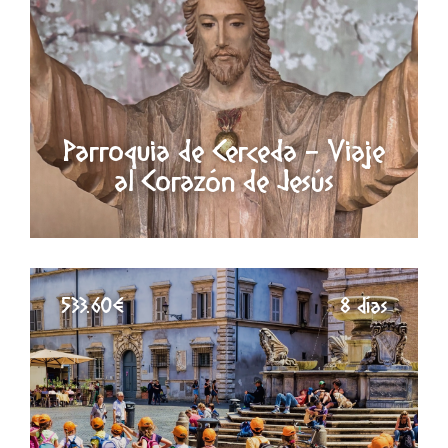
Parroquia de Cerceda - Viaje
al Corazón de Jesús
533.60€
8 días