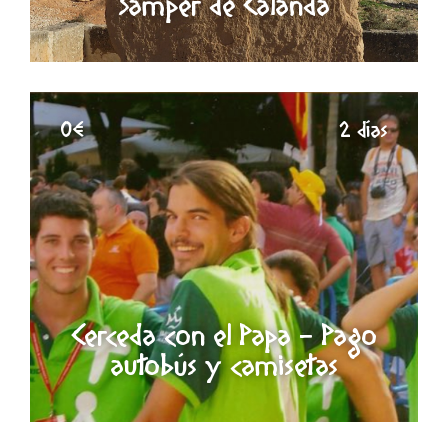
Samper de Calanda
0€
2 días
Cerceda con el Papa - Pago
autobús y camisetas