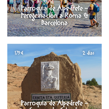
Parroquia de Alpedrete -
Peregrinación a Roma &
Barcelona
179€
2 días
Parroquia de Alpedrete -