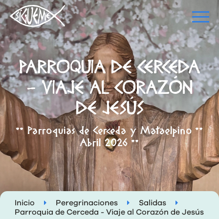
PARROQUIA DE CERCEDA
- VIAJE AL CORAZÓN
DE JESÚS
** Parroquias de Cerceda y Mataelpino **
Abril 2026 **
Inicio
Peregrinaciones
Salidas
Parroquia de Cerceda - Viaje al Corazón de Jesús