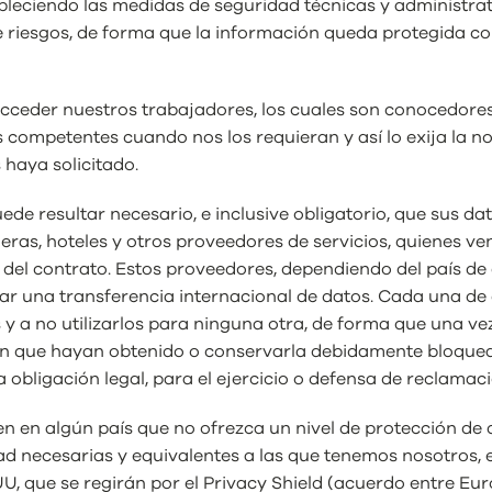
eciendo las medidas de seguridad técnicas y administrat
 riesgos, de forma que la información queda protegida cont
eder nuestros trabajadores, los cuales son conocedores d
les competentes cuando nos los requieran y así lo exija la 
 haya solicitado.
uede resultar necesario, e inclusive obligatorio, que sus d
as, hoteles y otros proveedores de servicios, quienes vend
del contrato. Estos proveedores, dependiendo del país de 
izar una transferencia internacional de datos. Cada una d
y a no utilizarlos para ninguna otra, de forma que una vez
ión que hayan obtenido o conservarla debidamente bloquea
 obligación legal, para el ejercicio o defensa de reclama
n en algún país que no ofrezca un nivel de protección de 
 necesarias y equivalentes a las que tenemos nosotros, es
U, que se regirán por el Privacy Shield (acuerdo entre Eu