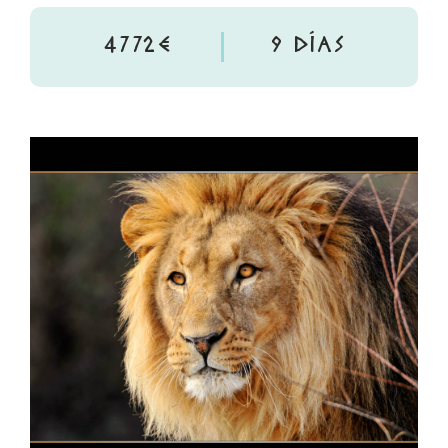
4772€
9 DÍAS