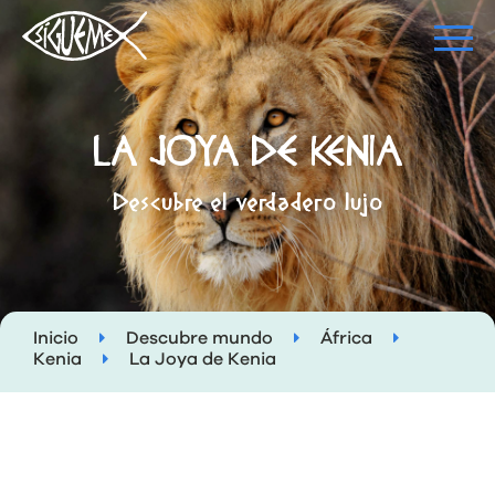
LA JOYA DE KENIA
Descubre el verdadero lujo
Inicio
Descubre mundo
África
Kenia
La Joya de Kenia