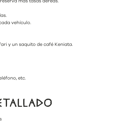
 reserva más tasas aéreas.
as.
cada vehículo.
ri y un saquito de café Keniata.
léfono, etc.
DETALLADO
s