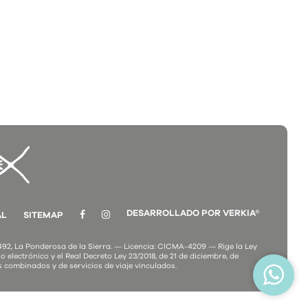
DESARROLLADO POR VERKIA®
AL
SITEMAP
2, La Ponderosa de la Sierra. — Licencia: CICMA-4209 — Rige la Ley
o electrónico y el Real Decreto Ley 23/2018, de 21 de diciembre, de
s combinados y de servicios de viaje vinculados.