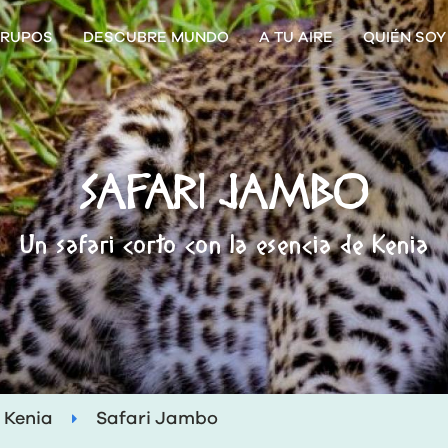
RUPOS
DESCUBRE MUNDO
A TU AIRE
QUIÉN SOY
SAFARI JAMBO
Un safari corto con la esencia de Kenia
Kenia
Safari Jambo