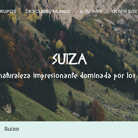
RUPOS
DESCUBRE MUNDO
A TU AIRE
QUIÉN SOY
SUIZA
naturaleza impresionante dominada por los 
Suiza