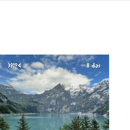
3919€
8 días