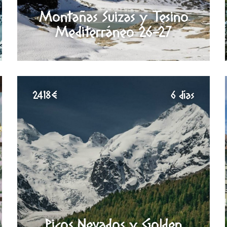
Montañas Suizas y Tesino
Mediterráneo 26-27
2418€
6 días
Picos Nevados y Golden