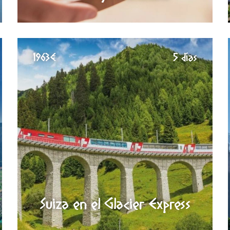
1963€
5 días
Suiza en el Glacier Express