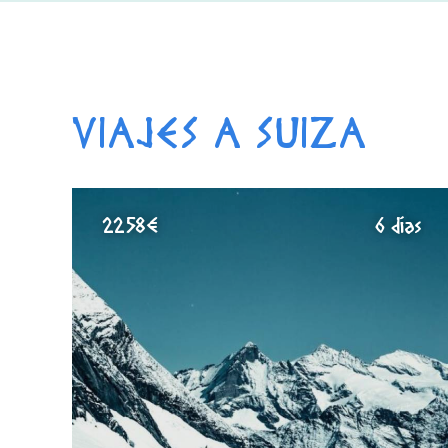
VIAJES A SUIZA
2258€
6 días