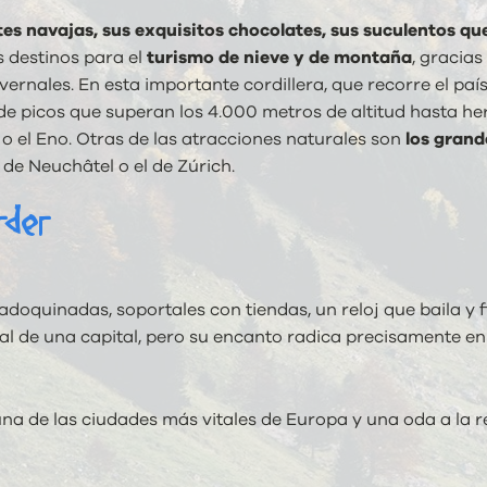
tes navajas, sus exquisitos chocolates, sus suculentos qu
s destinos para el
turismo de nieve y de montaña
, gracias
nvernales. En esta importante cordillera, que recorre el pa
sde picos que superan los 4.000 metros de altitud hasta h
 o el Eno. Otras de las atracciones naturales son
los grand
 de Neuchâtel o el de Zúrich.
rder
adoquinadas, soportales con tiendas, un reloj que baila y f
ual de una capital, pero su encanto radica precisamente en
una de las ciudades más vitales de Europa y una oda a la