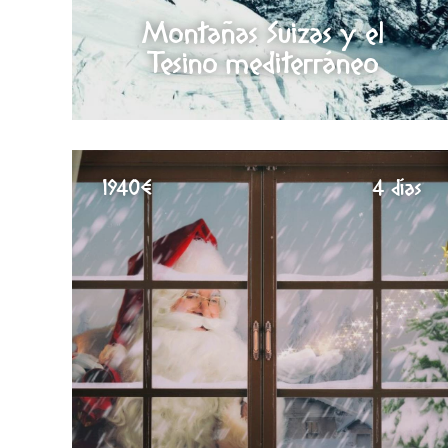
Montañas Suizas y el
Tesino mediterráneo
1940€
4 días