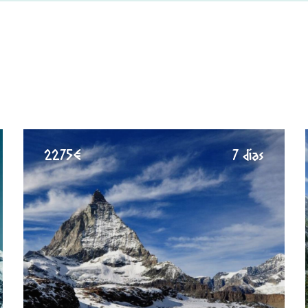
2275€
7 días