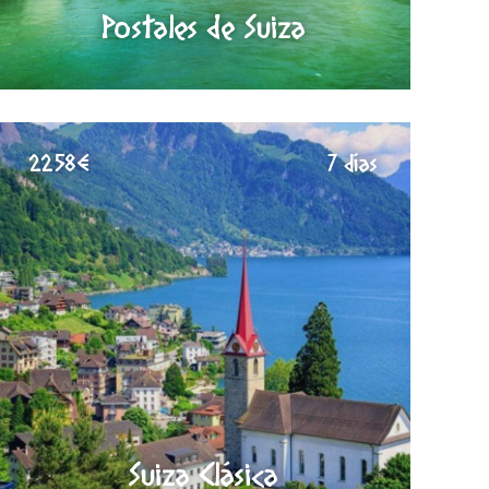
Postales de Suiza
2258€
7 días
Suiza Clásica