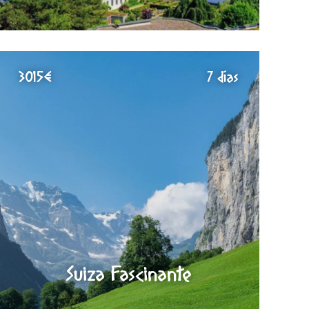
3015€
7 días
Suiza Fascinante