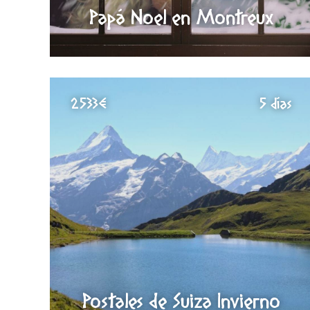
Papá Noel en Montreux
2533€
5 días
Postales de Suiza Invierno