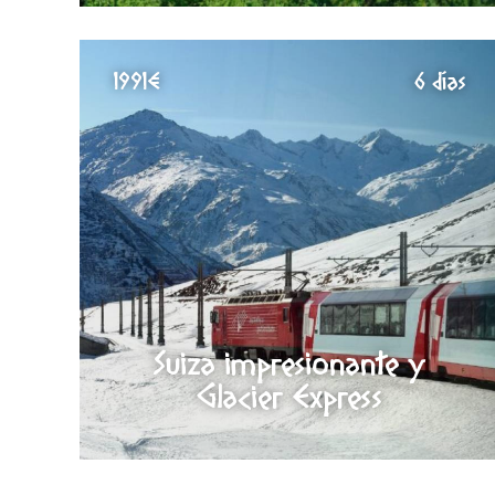
1991€
6 días
Suiza impresionante y
Glacier Express