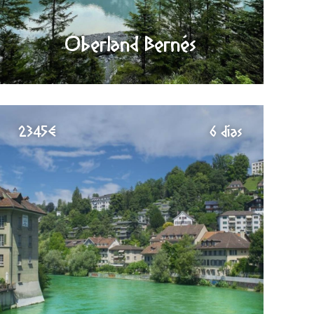
Oberland Bernés
2345€
6 días