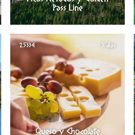
Pass Line
2533€
5 días
Queso y Chocolate