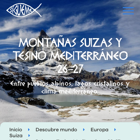
MONTAÑAS SUIZAS Y
TESINO MEDITERRÁNEO
26-27
Entre pueblos alpinos, lagos cristalinos y
clima mediterráneo.
Inicio
Descubre mundo
Europa
Suiza