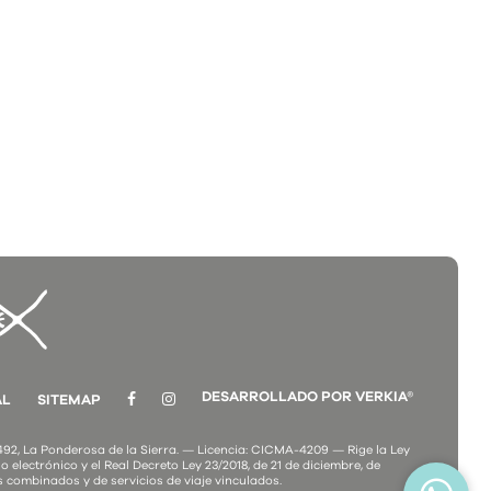
DESARROLLADO POR VERKIA®
AL
SITEMAP
2, La Ponderosa de la Sierra. — Licencia: CICMA-4209 — Rige la Ley
o electrónico y el Real Decreto Ley 23/2018, de 21 de diciembre, de
s combinados y de servicios de viaje vinculados.