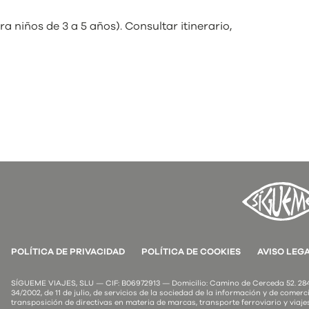
 niños de 3 a 5 años). Consultar itinerario,
POLÍTICA DE PRIVACIDAD
POLÍTICA DE COOKIES
AVISO LEG
SÍGUEME VIAJES, SLU — CIF: B06972913 — Domicilio: Camino de Cerceda 52. 2849
34/2002, de 11 de julio, de servicios de la sociedad de la información y de comerci
transposición de directivas en materia de marcas, transporte ferroviario y viaje