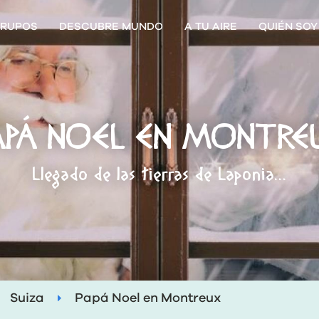
RUPOS
DESCUBRE MUNDO
A TU AIRE
QUIÉN SOY
APÁ NOEL EN MONTRE
Llegado de las tierras de Laponia...
Suiza
Papá Noel en Montreux