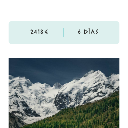
2418€
6 DÍAS