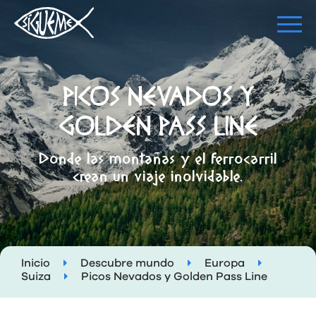
PICOS NEVADOS Y
GOLDEN PASS LINE
Donde las montañas y el ferrocarril
crean un viaje inolvidable.
Inicio
Descubre mundo
Europa
Suiza
Picos Nevados y Golden Pass Line