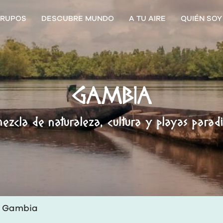
RUPOS
DESCUBRE MUNDO
A TU AIRE
QUIÉN SOY
GAMBIA
ezcla de naturaleza, cultura y playas paradi
Gambia