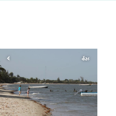
€
días