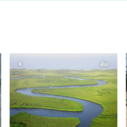
€
días