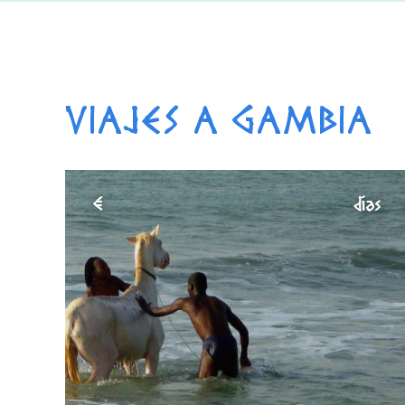
VIAJES A GAMBIA
€
días