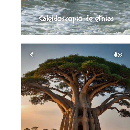
Caleidoscopio de etnias
€
días