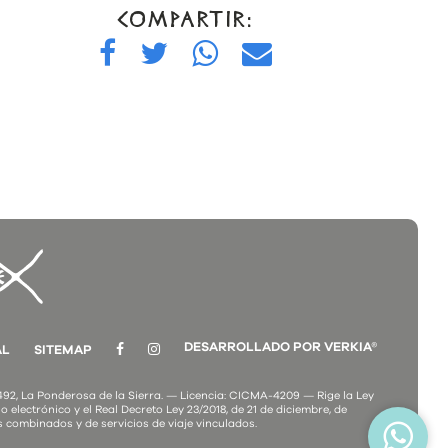
COMPARTIR:
DESARROLLADO POR VERKIA®
AL
SITEMAP
2, La Ponderosa de la Sierra. — Licencia: CICMA-4209 — Rige la Ley
o electrónico y el Real Decreto Ley 23/2018, de 21 de diciembre, de
s combinados y de servicios de viaje vinculados.