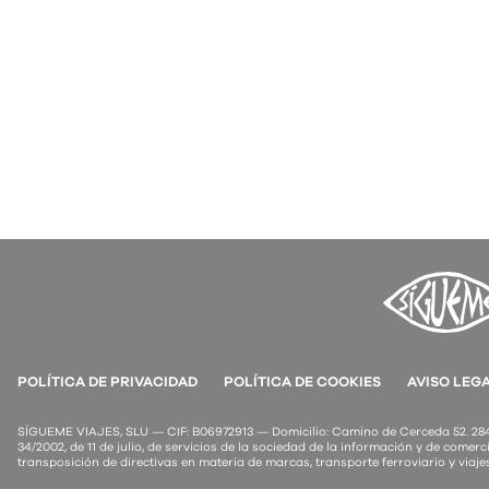
POLÍTICA DE PRIVACIDAD
POLÍTICA DE COOKIES
AVISO LEG
SÍGUEME VIAJES, SLU — CIF: B06972913 — Domicilio: Camino de Cerceda 52. 2849
34/2002, de 11 de julio, de servicios de la sociedad de la información y de comerci
transposición de directivas en materia de marcas, transporte ferroviario y viaje