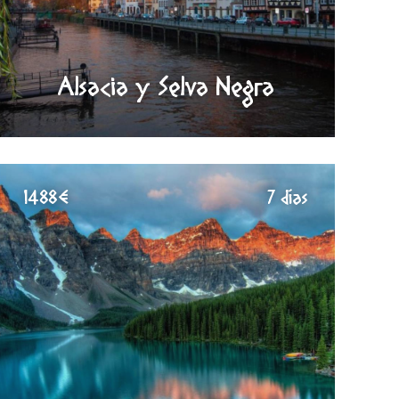
Alsacia y Selva Negra
1488€
7 días