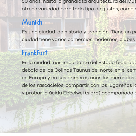
50 años, hasta la grandiosa arquitectura del Mu
ofrece variedad para todo tipo de gustos, como ac
Múnich
Es una ciudad de historia y tradición. Tiene un
ciudad tiene varios comercios modernos, clubes n
Frankfurt
Es la ciudad más importante del Estado federado
debajo de las Colinas Taunus del norte, en el cent
en Europa y en sus primeros años los mercados at
de los rascacielos, compartir con los lugareños l
y probar la ácida Ebbelwei (sidra) acompañada