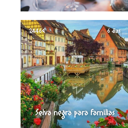
2446€
6 días
Selva negra para familias