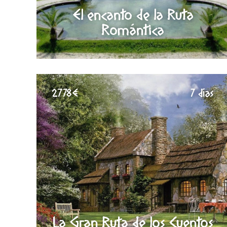
El encanto de la Ruta
Romántica
2778€
7 días
La Gran Ruta de los Cuentos