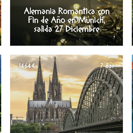
Alemania Romántica con
Fin de Año en Múnich,
salida 27 Diciembre
1464€
7 días