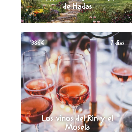
de Hadas
1386€
7 días
Los vinos del Rin y el
Mosela