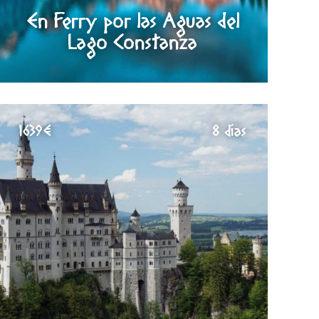
En Ferry por las Aguas del
Lago Constanza
1639€
8 días