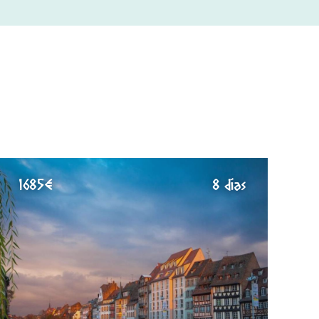
1685€
8 días