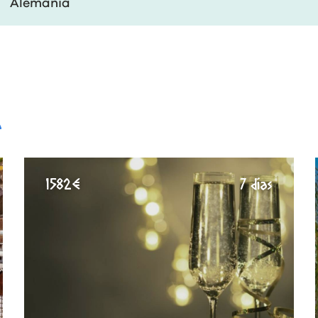
Alemania
A
1582€
7 días