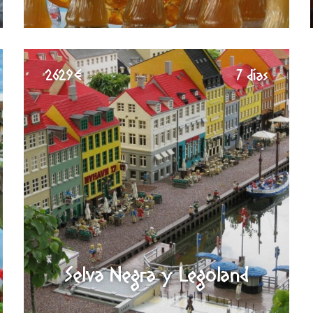
2629€
7 días
Selva Negra y Legoland