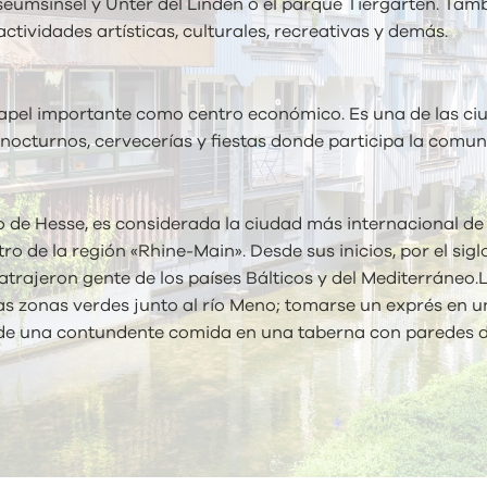
seumsinsel y Unter del Linden o el parque Tiergarten. Ta
tividades artísticas, culturales, recreativas y demás.
 papel importante como centro económico. Es una de las c
octurnos, cervecerías y fiestas donde participa la comuni
 de Hesse, es considerada la ciudad más internacional de 
ro de la región «Rhine-Main». Desde sus inicios, por el sig
rajeron gente de los países Bálticos y del Mediterráneo.L
as zonas verdes junto al río Meno; tomarse un exprés en un 
 de una contundente comida en una taberna con paredes 