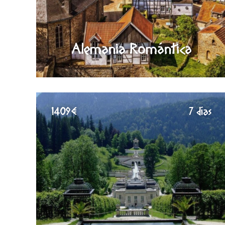
Alemania Romántica
1409€
7 días