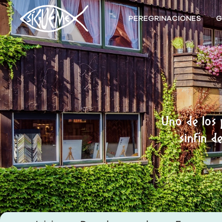
PEREGRINACIONES
G
Uno de los 
sinfín d