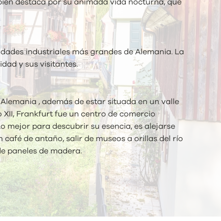
mbién destaca por su animada vida nocturna, que
iudades industriales más grandes de Alemania. La
dad y sus visitantes.
Alemania , además de estar situada en un valle
lo XII, Frankfurt fue un centro de comercio
o mejor para descubrir su esencia, es alejarse
café de antaño, salir de museos a orillas del río
de paneles de madera.