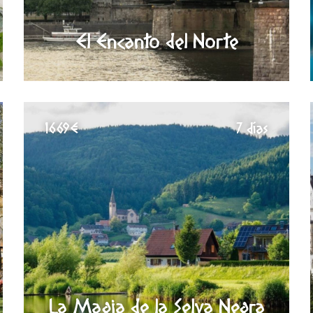
El Encanto del Norte
1669€
7 días
La Magia de la Selva Negra