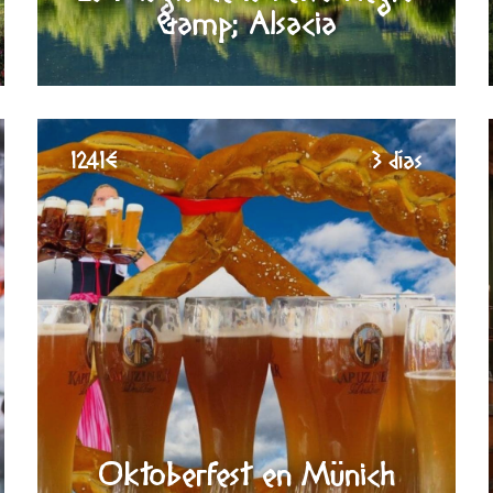
&amp; Alsacia
1241€
3 días
Oktoberfest en Münich