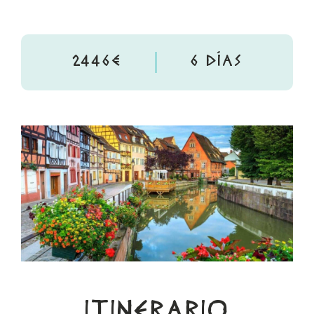
2446€
6 DÍAS
ITINERARIO