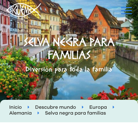
SELVA NEGRA PARA
FAMILIAS
Diversión para toda la familia
Inicio
Descubre mundo
Europa
Alemania
Selva negra para familias