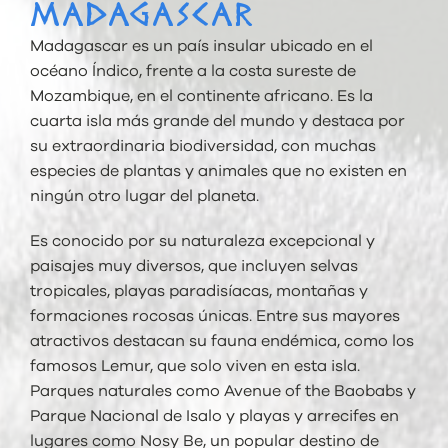
MADAGASCAR
Madagascar
es un país insular ubicado en el
océano Índico, frente a la costa sureste de
Mozambique
, en el continente africano. Es la
cuarta isla más grande del mundo y destaca por
su extraordinaria biodiversidad, con muchas
especies de plantas y animales que no existen en
ningún otro lugar del planeta.
Es conocido por su naturaleza excepcional y
paisajes muy diversos, que incluyen selvas
tropicales, playas paradisíacas, montañas y
formaciones rocosas únicas. Entre sus mayores
atractivos destacan su fauna endémica, como los
famosos
Lemur
, que solo viven en esta isla.
Parques naturales como
Avenue of the Baobabs
y
Parque Nacional de Isalo y p
layas y arrecifes en
lugares como
Nosy Be
, un popular destino de