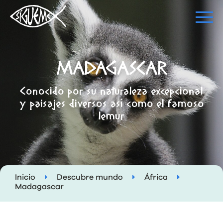
MADAGASCAR
Conocido por su naturaleza excepcional
y paisajes diversos así como el famoso
lemur
Inicio
Descubre mundo
África
Madagascar