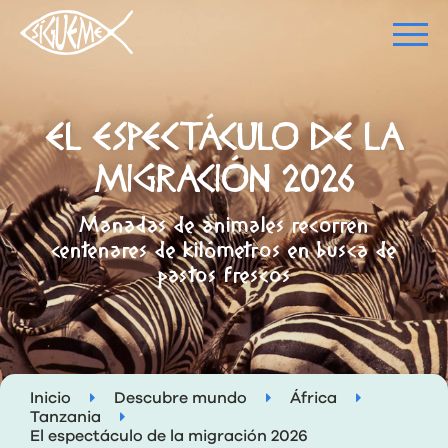
EL ESPECTÁCULO DE LA
MIGRACIÓN 2026
Manadas de animales recorren
centenares de kilómetros en busca de
pastos frescos
Inicio
Descubre mundo
África
Tanzania
El espectáculo de la migración 2026