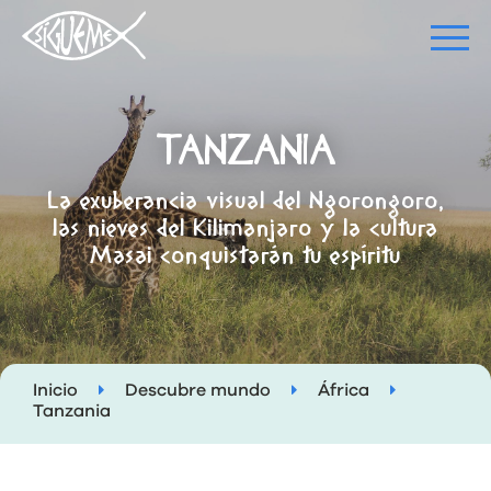
TANZANIA
La exuberancia visual del Ngorongoro,
las nieves del Kilimanjaro y la cultura
Masai conquistarán tu espíritu
Inicio
Descubre mundo
África
Tanzania