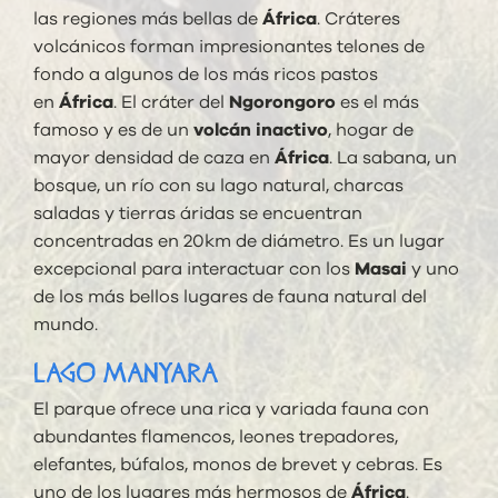
las regiones más bellas de
África
. Cráteres
volcánicos forman impresionantes telones de
fondo a algunos de los más ricos pastos
en
África
. El cráter del
Ngorongoro
es el más
famoso y es de un
volcán inactivo
, hogar de
mayor densidad de caza en
África
. La sabana, un
bosque, un río con su lago natural, charcas
saladas y tierras áridas se encuentran
concentradas en 20km de diámetro. Es un lugar
excepcional para interactuar con los
Masai
y uno
de los más bellos lugares de fauna natural del
mundo.
LAGO MANYARA
El parque ofrece una rica y variada fauna con
abundantes flamencos, leones trepadores,
elefantes, búfalos, monos de brevet y cebras. Es
uno de los lugares más hermosos de
África
.