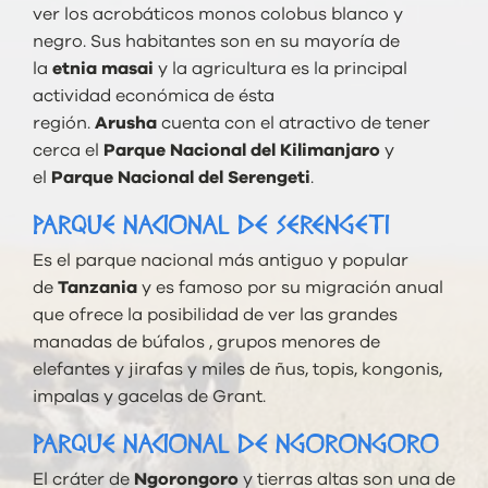
ver los acrobáticos monos colobus blanco y
negro. Sus habitantes son en su mayoría de
la
etnia masai
y la agricultura es la principal
actividad económica de ésta
región.
Arusha
cuenta con el atractivo de tener
cerca el
Parque Nacional del Kilimanjaro
y
el
Parque Nacional del Serengeti
.
PARQUE NACIONAL DE SERENGETI
Es el parque nacional más antiguo y popular
de
Tanzania
y es famoso por su migración anual
que ofrece la posibilidad de ver las grandes
manadas de búfalos , grupos menores de
elefantes y jirafas y miles de ñus, topis, kongonis,
impalas y gacelas de Grant.
PARQUE NACIONAL DE NGORONGORO
El cráter de
Ngorongoro
y tierras altas son una de