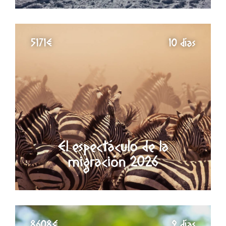
5171€
10 días
El espectáculo de la
migración 2026
8608€
9 días