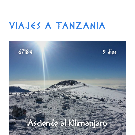
VIAJES A TANZANIA
6718€
9 días
Asciende al Kilimanjaro