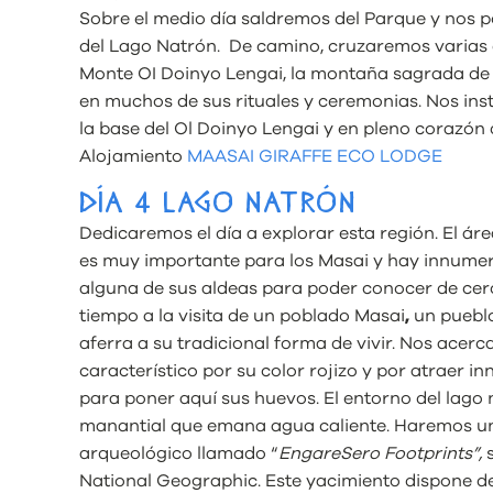
Sobre el medio día saldremos del Parque y nos 
del Lago Natrón. De camino, cruzaremos varias 
Monte OI Doinyo Lengai, la montaña sagrada de l
en muchos de sus rituales y ceremonias. Nos in
la base del Ol Doinyo Lengai y en pleno corazón d
Alojamiento
MAASAI GIRAFFE ECO LODGE
DÍA 4 LAGO NATRÓN
Dedicaremos el día a explorar esta región. El ár
es muy importante para los Masai y hay innumer
alguna de sus aldeas para poder conocer de cerc
tiempo a la visita de un poblado Masai
,
un pueblo
aferra a su tradicional forma de vivir. Nos acerc
característico por su color rojizo y por atraer
para poner aquí sus huevos. El entorno del lago
manantial que emana agua caliente. Haremos u
arqueológico llamado “
EngareSero Footprints”,
s
National Geographic. Este yacimiento dispone d