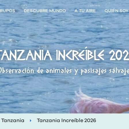
RUPOS
DESCUBRE MUNDO
A TU AIRE
QUIÉN SOY
ANZANIA INCREÍBLE 20
bservación de animales y pasisajes salvaj
Tanzania
Tanzania Increíble 2026