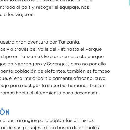
aremos en el aeropuerto internacional de
ntrada al país y recoger el equipaje, nos
 a los viajeros.
estra gran aventura por Tanzania.
s y a través del Valle del Rift hasta el Parque
u tipo en Tanzania). Exploraremos este parque
os de Ngorongoro y Serengeti, pero no por ello
ngente población de elefantes, también es famoso
ue, el enorme árbol típicamente africano, cuya
bajo para castigar la soberbia humana. Tras un
giremos hacia el alojamiento para descansar.
RÓN
al de Tarangire para captar las primeras
ar de sus paisajes e ir en busca de animales.