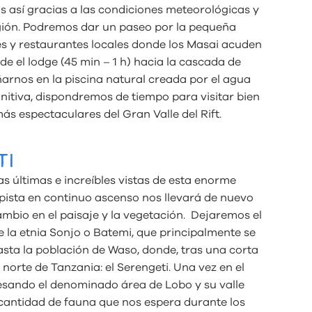
 así gracias a las condiciones meteorológicas y
egión. Podremos dar un paseo por la pequeña
s y restaurantes locales donde los Masai acuden
de el lodge (45 min – 1 h) hacia la cascada de
rnos en la piscina natural creada por el agua
nitiva, dispondremos de tiempo para visitar bien
más espectaculares del Gran Valle del Rift.
TI
s últimas e increíbles vistas de esta enorme
a pista en continuo ascenso nos llevará de nuevo
ambio en el paisaje y la vegetación. Dejaremos el
e la etnia Sonjo o Batemi, que principalmente se
asta la población de Waso, donde, tras una corta
norte de Tanzania: el Serengeti. Una vez en el
esando el denominado área de Lobo y su valle
 cantidad de fauna que nos espera durante los