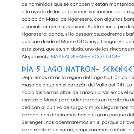
de homínidos que se conocen y están mantenidas
a la ayuda de las erupciones volcánicas de la r
población Masai de Ngaresero, con algunos bare
a socializar con sus vecinos. Saldremos a pie des
Ngarasero, donde, si lo deseamos, podremos baña
que cae desde el Monte Ol Doinyo Lengai. En defi
esta zona, que es, sin duda, uno de los rincones 
Alojamiento
MAASAI GIRAFFE ECO LODGE
DÍA 5 LAGO NATRÓN- SERENGE
Dejaremos atrás la región del Lago Natrón con la
masa de agua en el corazón del Valle del Rift. L
hacia las tierras altas de Tanzania. Veremos el c
territorio Masai para adentrarnos en territorio d
dedican al cultivo de sorgo y mijo. Llegaremos h
parada, nos dirigiremos hacia el gran parque del 
Serengeti, nos adentraremos en el parque atrav
para realizar un safari; empezaremos a intuir la