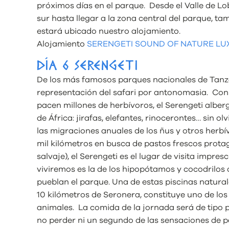
próximos días en el parque. Desde el Valle de Lo
sur hasta llegar a la zona central del parque, t
estará ubicado nuestro alojamiento.
Alojamiento
SERENGETI SOUND OF NATURE LU
DÍA 6 SERENGETI
De los más famosos parques nacionales de Tanzani
representación del safari por antonomasia. Co
pacen millones de herbívoros, el Serengeti alber
de África: jirafas, elefantes, rinocerontes… sin o
las migraciones anuales de los ñus y otros herb
mil kilómetros en busca de pastos frescos prota
salvaje), el Serengeti es el lugar de visita impre
viviremos es la de los hipopótamos y cocodrilos 
pueblan el parque. Una de estas piscinas natura
10 kilómetros de Seronera, constituye uno de lo
animales. La comida de la jornada será de tipo p
no perder ni un segundo de las sensaciones de p