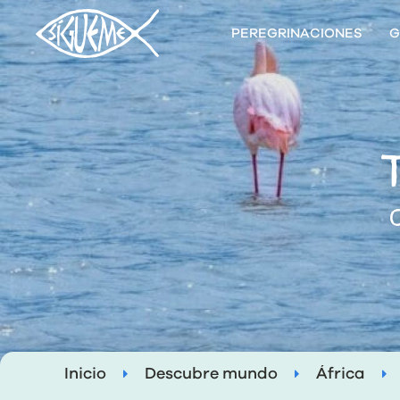
PEREGRINACIONES
G
T
O
Inicio
Descubre mundo
África