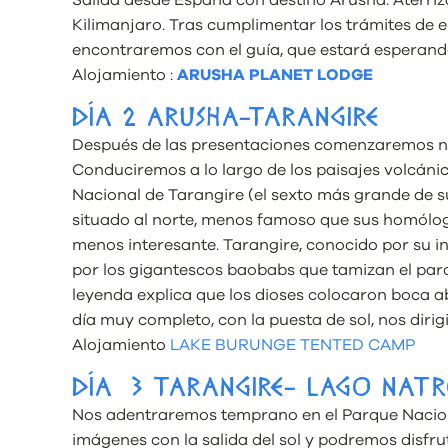
Salida desde España con destino Arusha. Aterriz
Kilimanjaro. Tras cumplimentar los trámites de e
encontraremos con el guía, que estará esperando
Alojamiento :
ARUSHA PLANET LODGE
DÍA 2 ARUSHA-TARANGIRE
Después de las presentaciones comenzaremos nu
Conduciremos a lo largo de los paisajes volcánico
Nacional de Tarangire (el sexto más grande de s
situado al norte, menos famoso que sus homólog
menos interesante. Tarangire, conocido por su i
por los gigantescos baobabs que tamizan el parq
leyenda explica que los dioses colocaron boca a
día muy completo, con la puesta de sol, nos diri
Alojamiento
LAKE BURUNGE TENTED CAMP
DÍA 3 TARANGIRE- LAGO NAT
Nos adentraremos temprano en el Parque Nacion
imágenes con la salida del sol y podremos disfrut