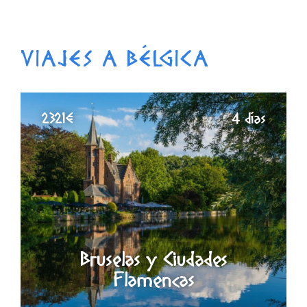
VIAJES A BÉLGICA
2321€
4 días
Bruselas y Ciudades
Flamencas