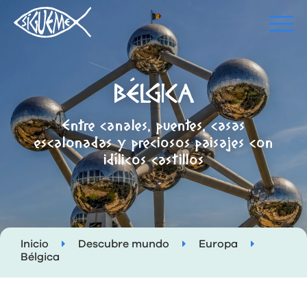
BÉLGICA
Entre canales, puentes, casas
escalonadas y preciosos paisajes con
idílicos castillos
Inicio
Descubre mundo
Europa
Bélgica