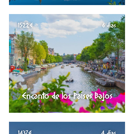
1522€
6 días
Encanto de los Países Bajos
1437€
4 días