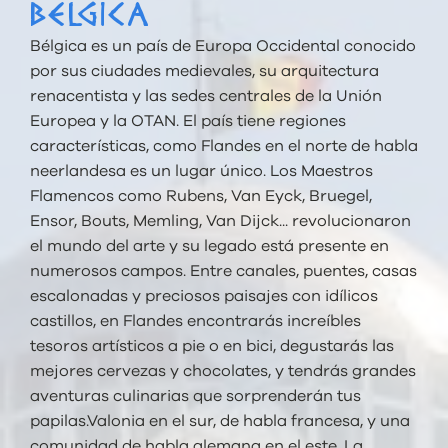
BÉLGICA
Bélgica es un país de Europa Occidental conocido
por sus ciudades medievales, su arquitectura
renacentista y las sedes centrales de la Unión
Europea y la OTAN. El país tiene regiones
características, como Flandes en el norte de habla
neerlandesa es un lugar único. Los Maestros
Flamencos como Rubens, Van Eyck, Bruegel,
Ensor, Bouts, Memling, Van Dijck... revolucionaron
el mundo del arte y su legado está presente en
numerosos campos. Entre canales, puentes, casas
escalonadas y preciosos paisajes con idílicos
castillos, en Flandes encontrarás increíbles
tesoros artísticos a pie o en bici, degustarás las
mejores cervezas y chocolates, y tendrás grandes
aventuras culinarias que sorprenderán tus
papilas.Valonia en el sur, de habla francesa, y una
comunidad de habla alemana en el este. La