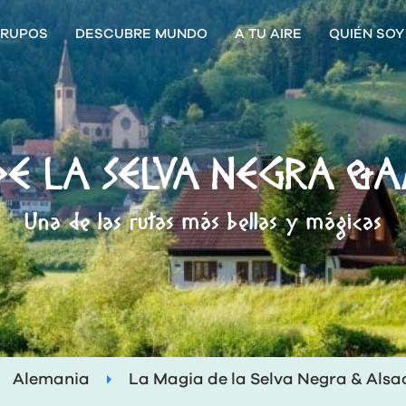
RUPOS
DESCUBRE MUNDO
A TU AIRE
QUIÉN SOY
E LA SELVA NEGRA &A
Una de las rutas más bellas y mágicas
Alemania
La Magia de la Selva Negra & Alsa