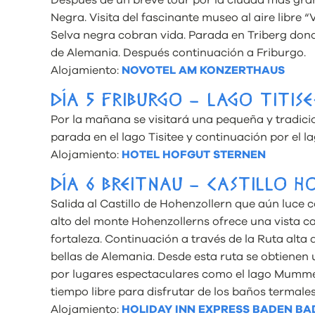
Después de un breve tour por la ciudad más gran
Negra. Visita del fascinante museo al aire libre “V
Selva negra cobran vida. Parada en Triberg don
de Alemania. Después continuación a Friburgo.
Alojamiento:
NOVOTEL AM KONZERTHAUS
DÍA 5 FRIBURGO – LAGO TITIS
Por la mañana se visitará una pequeña y tradic
parada en el lago Tisitee y continuación por el l
Alojamiento:
HOTEL HOFGUT STERNEN
DÍA 6 BREITNAU – CASTILLO 
Salida al Castillo de Hohenzollern que aún luce 
alto del monte Hohenzollerns ofrece una vista ca
fortaleza. Continuación a través de la Ruta alta 
bellas de Alemania. Desde esta ruta se obtienen 
por lugares espectaculares como el lago Mummel
tiempo libre para disfrutar de los baños termales
Alojamiento:
HOLIDAY INN EXPRESS BADEN BA