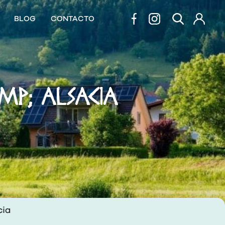
BLOG
CONTACTO
MP; ALSACIA
cia