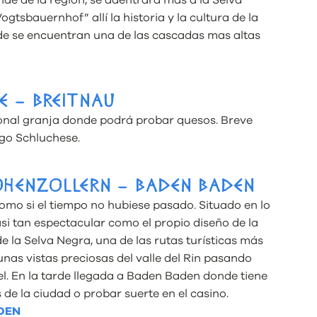
de de la región, se adentrará más a la Selva
ogtsbauernhof” allí la historia y la cultura de la
de se encuentran una de las cascadas mas altas
EE – BREITNAU
ional granja donde podrá probar quesos. Breve
ago Schluchese.
HOHENZOLLERN – BADEN BADEN
como si el tiempo no hubiese pasado. Situado en lo
si tan espectacular como el propio diseño de la
de la Selva Negra, una de las rutas turísticas más
unas vistas preciosas del valle del Rin pasando
. En la tarde llegada a Baden Baden donde tiene
 de la ciudad o probar suerte en el casino.
DEN