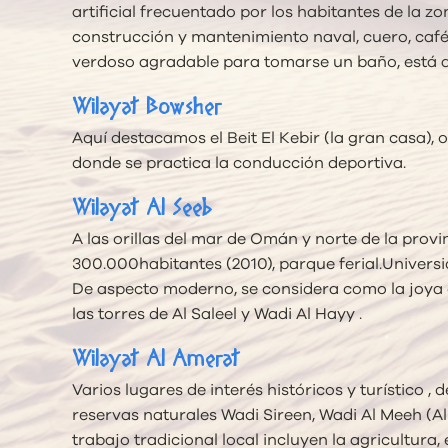
artificial frecuentado por los habitantes de la zon
construcción y mantenimiento naval, cuero, café,
verdoso agradable para tomarse un baño, está a 
Wilayat Bowsher
Aquí destacamos el Beit El Kebir (la gran casa),
donde se practica la conducción deportiva.
Wilayat Al Seeb
A las orillas del mar de Omán y norte de la prov
300.000habitantes (2010), parque ferial.Univer
De aspecto moderno, se considera como la joya d
las torres de Al Saleel y Wadi Al Hayy .
Wilayat Al Amerat
Varios lugares de interés históricos y turístico ,
reservas naturales Wadi Sireen, Wadi Al Meeh (Al
trabajo tradicional local incluyen la agricultura, 