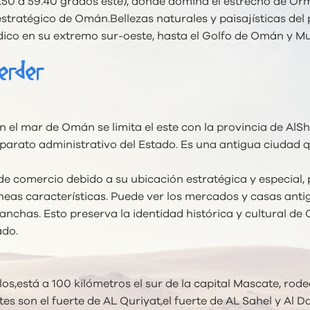
51.50 a 59.40 grados este), donde domina el estrecho de Orm
stratégico de Omán.Bellezas naturales y paisajísticas del 
dico en su extremo sur-oeste, hasta el Golfo de Omán y M
erder
en el mar de Omán se limita el este con la provincia de AlS
l aparato administrativo del Estado. Es una antigua ciuda
e comercio debido a su ubicación estratégica y especial,
as características. Puede ver los mercados y casas antig
anchas. Esto preserva la identidad histórica y cultural de
ado.
los,está a 100 kilómetros el sur de la capital Mascate, ro
ntes son el fuerte de AL Quriyat,el fuerte de AL Sahel y A