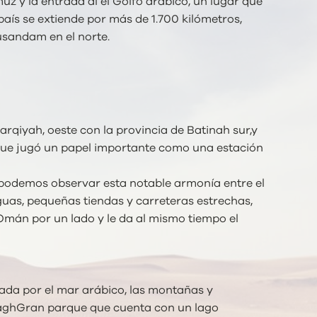
uz y la entrada al el Golfo arábico, un lugar que
país se extiende por más de 1.700 kilómetros,
usandam en el norte.
harqiyah, oeste con la provincia de Batinah sur,y
d que jugó un papel importante como una estación
 podemos observar esta notable armonía entre el
uas, pequeñas tiendas y carreteras estrechas,
 Omán por un lado y le da al mismo tiempo el
deada por el mar arábico, las montañas y
l DaghGran parque que cuenta con un lago