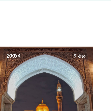
2005€
9 días