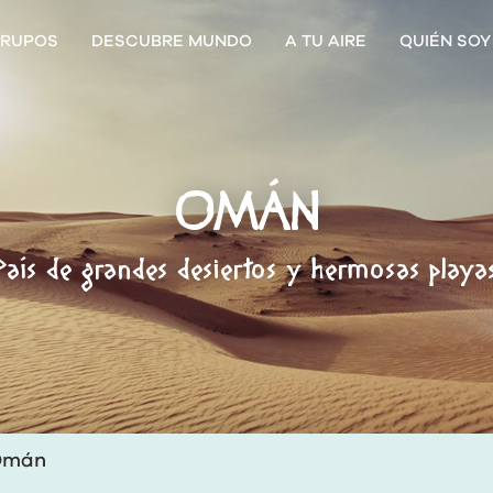
RUPOS
DESCUBRE MUNDO
A TU AIRE
QUIÉN SOY
OMÁN
País de grandes desiertos y hermosas playa
Omán