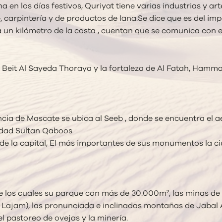
a en los días festivos, Quriyat tiene varias industrias y arte
 carpintería y de productos de lana.Se dice que es del imp
un kilómetro de la costa , cuentan que se comunica con e
 o Beit Al Sayeda Thoraya y la fortaleza de Al Fatah, Ham
incia de Mascate se ubica al Seeb , donde se encuentra el 
sidad Sultan Qaboos
e la capital, El más importantes de sus monumentos la ciu
 de los cuales su parque con más de 30.000m², las minas de 
 Lajam), las pronunciada e inclinadas montañas de Jabal A
el pastoreo de ovejas y la minería.