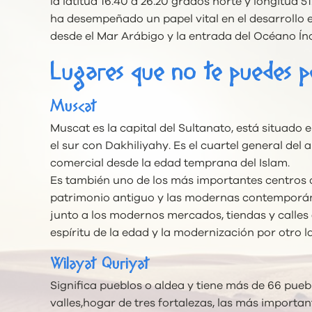
la latitud 16.40 a 26.20 grados norte y longitud 
ha desempeñado un papel vital en el desarrollo e
desde el Mar Arábigo y la entrada del Océano Ín
Lugares que no te puedes p
Muscat
Muscat es la capital del Sultanato, está situado 
el sur con Dakhiliyahy. Es el cuartel general de
comercial desde la edad temprana del Islam.
Es también uno de los más importantes centros d
patrimonio antiguo y las modernas contemporáne
junto a los modernos mercados, tiendas y calles 
espíritu de la edad y la modernización por otro l
Wilayat Quriyat
Significa pueblos o aldea y tiene más de 66 pueb
valles,hogar de tres fortalezas, las más importa