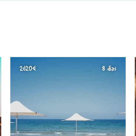
2620€
8 días