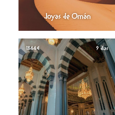
Joyas de Omán
1844€
9 días