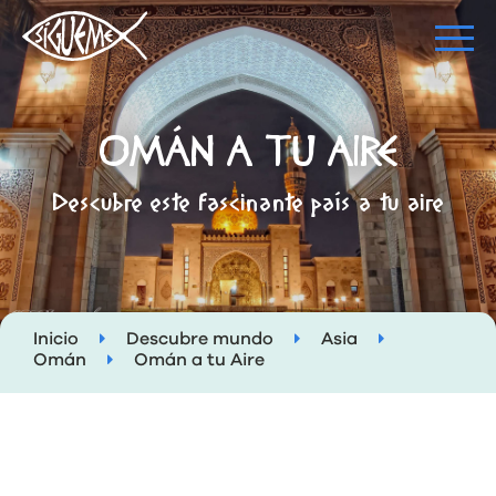
OMÁN A TU AIRE
Descubre este fascinante país a tu aire
Inicio
Descubre mundo
Asia
Omán
Omán a tu Aire