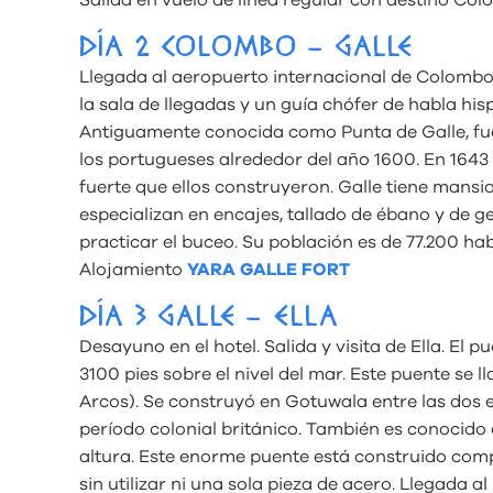
Salida en vuelo de línea regular con destino Co
DÍA 2 COLOMBO – GALLE
Llegada al aeropuerto internacional de Colombo.
la sala de llegadas y un guía chófer de habla hisp
Antiguamente conocida como Punta de Galle, f
los portugueses alrededor del año 1600. En 1643 
fuerte que ellos construyeron. Galle tiene mansi
especializan en encajes, tallado de ébano y de 
practicar el buceo. Su población es de 77.200 ha
Alojamiento
YARA GALLE FORT
DÍA 3 GALLE – ELLA
Desayuno en el hotel. Salida y visita de Ella. El 
3100 pies sobre el nivel del mar. Este puente s
Arcos). Se construyó en Gotuwala entre las dos 
período colonial británico. También es conocido 
altura. Este enorme puente está construido comp
sin utilizar ni una sola pieza de acero. Llegada 