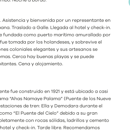
lombo. Noche a bordo.
 Asistencia y bienvenida por un representante en
ana. Traslado a Galle. Llegada al hotel y check-in.
ue fundada como puerto marítimo amurallado por
fue tomada por los holandeses, y sobrevive el
ones coloniales elegantes y sus artesanos se
gemas. Cerca hay buenas playas y se puede
bitantes. Cena y alojamiento.
puente fue construido en 1921 y está ubicado a casi
e llama “Ahas Namaye Palama” (Puente de los Nueve
estaciones de tren: Ella y Demodara durante el
como “El Puente del Cielo” debido a su gran
letamente con rocas sólidas, ladrillos y cemento
al hotel y check-in. Tarde libre. Recomendamos