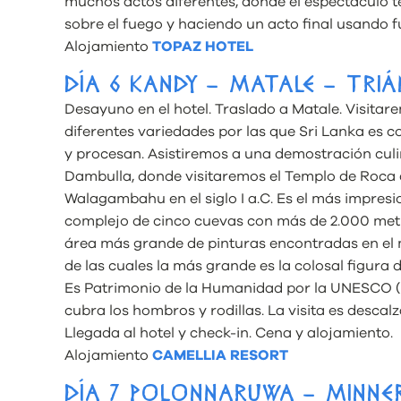
muchos actos diferentes, donde el espectáculo 
sobre el fuego y haciendo un acto final usando f
Alojamiento
TOPAZ HOTEL
DÍA 6 KANDY – MATALE – TRI
Desayuno en el hotel. Traslado a Matale. Visitar
diferentes variedades por las que Sri Lanka es 
y procesan. Asistiremos a una demostración cul
Dambulla, donde visitaremos el Templo de Roca d
Walagambahu en el siglo I a.C. Es el más impresi
complejo de cinco cuevas con más de 2.000 metr
área más grande de pinturas encontradas en el
de las cuales la más grande es la colosal figura 
Es Patrimonio de la Humanidad por la UNESCO (p
cubra los hombros y rodillas. La visita es descal
Llegada al hotel y check-in. Cena y alojamiento.
Alojamiento
CAMELLIA RESORT
DÍA 7 POLONNARUWA – MINNE