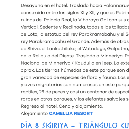
Desayuno en el hotel. Traslado hacia Polonnaruwa
construído entre los siglos XI y XII, y que es Pa
ruinas del Palacio Real, la Viharaya Gal con sus
Vertical, Sedente y Reclinada, todas ellas tallada
de Loto, la estatua del rey Parakramabahu y el
rey Parakramabahu el Grande. Además de otros
de Shiva, el Lankathilake, el Watadage, Galpotha,
de la Reliquia del Diente. Traslado a Minneriya. 
Nacional de Minneriya / Kaudulla en jeep. La ext
aprox. Las tierras húmedas de este parque son 
gran variedad de especies de flora y fauna. Los 
y aves migratorias son numerosos en este parque:
reptiles, 26 de peces y casi un centenar de espe
raros en otros parques, y los elefantes salvajes
Regreso al hotel. Cena y alojamiento.
Alojamiento
CAMELLIA RESORT
DÍA 8 SIGIRIYA – TRIÁNGULO C