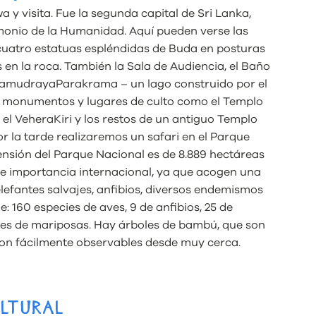
 y visita. Fue la segunda capital de Sri Lanka,
trimonio de la Humanidad. Aquí pueden verse las
 cuatro estatuas espléndidas de Buda en posturas
s en la roca. También la Sala de Audiencia, el Baño
 SamudrayaParakrama – un lago construido por el
 monumentos y lugares de culto como el Templo
 el VeheraKiri y los restos de un antiguo Templo
Por la tarde realizaremos un safari en el Parque
ensión del Parque Nacional es de 8.889 hectáreas
de importancia internacional, ya que acogen una
elefantes salvajes, anfibios, diversos endemismos
 160 especies de aves, 9 de anfibios, 25 de
cies de mariposas. Hay árboles de bambú, que son
 son fácilmente observables desde muy cerca.
ULTURAL