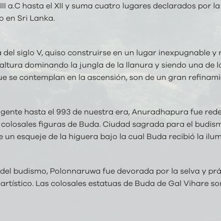
 III a.C hasta el XII y suma cuatro lugares declarados po
o en Sri Lanka.
del siglo V, quiso construirse en un lugar inexpugnable y
altura dominando la jungla de la llanura y siendo una de 
ue se contemplan en la ascensión, son de un gran refinamie
igente hasta el 993 de nuestra era, Anuradhapura fue redesc
y colosales figuras de Buda. Ciudad sagrada para el budis
un esqueje de la higuera bajo la cual Buda recibió la ilu
ón del budismo, Polonnaruwa fue devorada por la selva y pr
tístico. Las colosales estatuas de Buda de Gal Vihare son