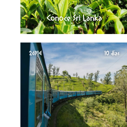
Conoce Sri Lanka
2691€
10 días