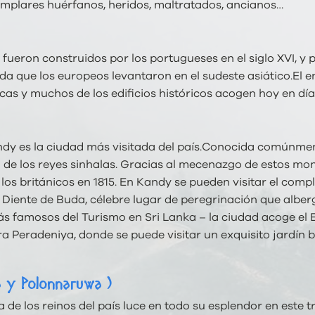
emplares huérfanos, heridos, maltratados, ancianos…
e fueron construidos por los portugueses en el siglo XVI, y
ada que los europeos levantaron en el sudeste asiático.El
cas y muchos de los edificios históricos acogen hoy en dí
Kandy es la ciudad más visitada del país.Conocida comúnm
 de los reyes sinhalas. Gracias al mecenazgo de estos mon
 los británicos en 1815. En Kandy se pueden visitar el compl
 Diente de Buda, célebre lugar de peregrinación que alberg
 famosos del Turismo en Sri Lanka – la ciudad acoge el Es
a Peradeniya, donde se puede visitar un exquisito jardín 
ra y Polonnaruwa )
a de los reinos del país luce en todo su esplendor en este t