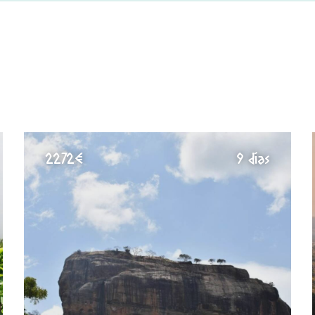
2272€
9 días