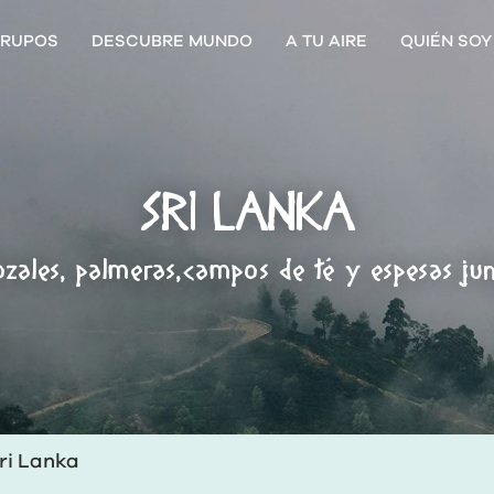
RUPOS
DESCUBRE MUNDO
A TU AIRE
QUIÉN SOY
SRI LANKA
ozales, palmeras,campos de té y espesas jun
ri Lanka