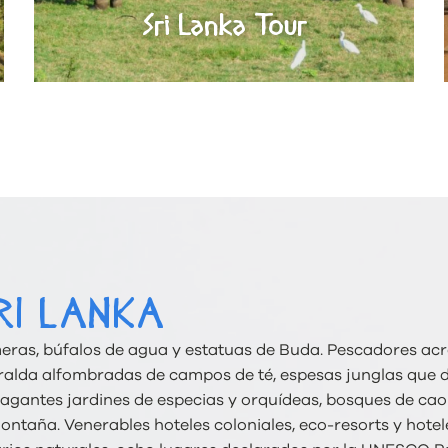
Sri Lanka Tour
RI LANKA
meras, búfalos de agua y estatuas de Buda. Pescadores acr
ralda alfombradas de campos de té, espesas junglas que d
 Fragantes jardines de especias y orquídeas, bosques de ca
taña. Venerables hoteles coloniales, eco-resorts y hotel