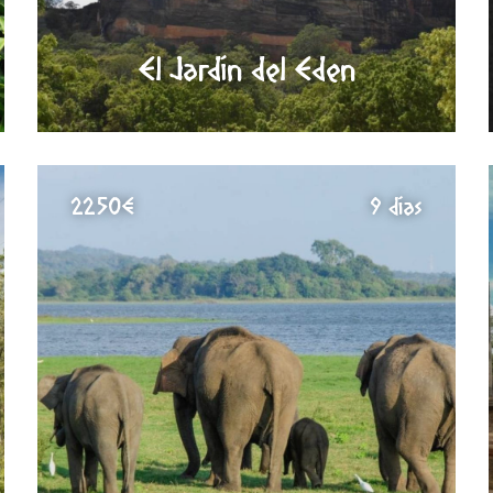
El Jardín del Eden
2250€
9 días