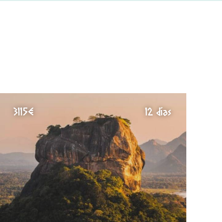
3115€
12 días