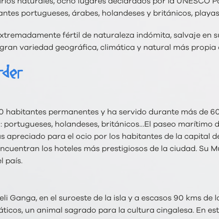
uarios naturales, ocho lugares declarados por la UNESCO 
gantes portugueses, árabes, holandeses y británicos, playa
y extremadamente fértil de naturaleza indómita, salvaje en 
gran variedad geográfica, climática y natural más propia d
rder
0 habitantes permanentes y ha servido durante más de 600
: portugueses, holandeses, británicos…El paseo marítimo d
 apreciado para el ocio por los habitantes de la capital de
ncuentran los hoteles más prestigiosos de la ciudad. Su M
l país.
eli Ganga, en el suroeste de la isla y a escasos 90 kms de l
ticos, un animal sagrado para la cultura cingalesa. En e