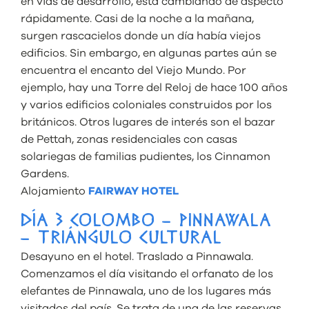
en vías de desarrollo, está cambiando de aspecto
rápidamente. Casi de la noche a la mañana,
surgen rascacielos donde un día había viejos
edificios. Sin embargo, en algunas partes aún se
encuentra el encanto del Viejo Mundo. Por
ejemplo, hay una Torre del Reloj de hace 100 años
y varios edificios coloniales construidos por los
británicos. Otros lugares de interés son el bazar
de Pettah, zonas residenciales con casas
solariegas de familias pudientes, los Cinnamon
Gardens.
Alojamiento
FAIRWAY HOTEL
DÍA 3 COLOMBO – PINNAWALA
– TRIÁNGULO CULTURAL
Desayuno en el hotel. Traslado a Pinnawala.
Comenzamos el día visitando el orfanato de los
elefantes de Pinnawala, uno de los lugares más
visitados del país. Se trata de una de las reservas