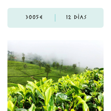
3005€
12 DÍAS