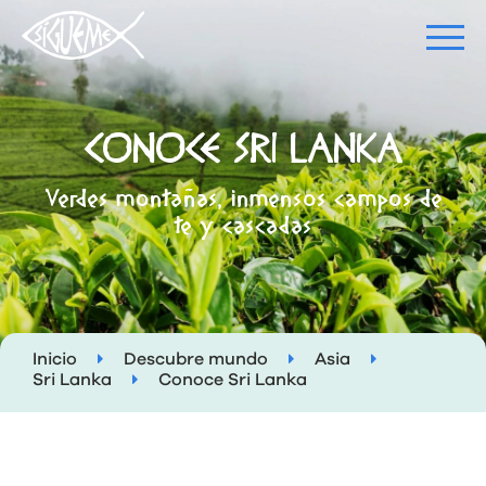
CONOCE SRI LANKA
Verdes montañas, inmensos campos de
te y cascadas
Inicio
Descubre mundo
Asia
Sri Lanka
Conoce Sri Lanka