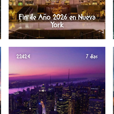
Fin de Año 2026 en Nueva
York
2242€
7 días