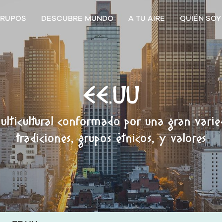
RUPOS
DESCUBRE MUNDO
A TU AIRE
QUIÉN SOY
EE.UU
ulticultural conformado por una gran vari
tradiciones, grupos étnicos, y valores