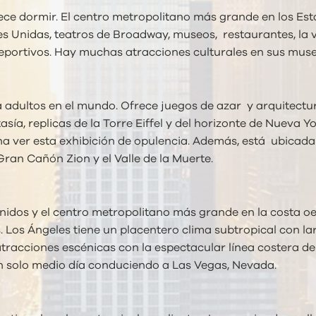
e dormir. El centro metropolitano más grande en los Esta
es Unidas, teatros de Broadway, museos, restaurantes, la 
eportivos. Hay muchas atracciones culturales en sus museo
 adultos en el mundo. Ofrece juegos de azar y arquitectu
tasía, replicas de la Torre Eiffel y del horizonte de Nueva
a pena ver esta exhibición de opulencia. Además, está ubica
Gran Cañón Zion y el Valle de la Muerte.
dos y el centro metropolitano más grande en la costa oest
ls. Los Ángeles tiene un placentero clima subtropical con 
atracciones escénicas con la espectacular línea costera de
tan solo medio día conduciendo a Las Vegas, Nevada.