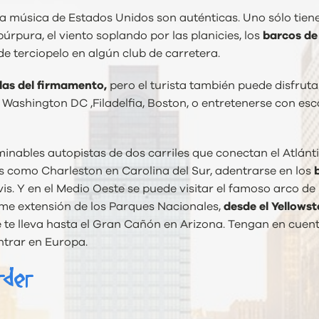
 la música de Estados Unidos son auténticas. Uno sólo tiene
pura, el viento soplando por las planicies, los
barcos de
de terciopelo en algún club de carretera.
las del firmamento,
pero el turista también puede disfrut
 Washington DC ,Filadelfia, Boston, o entretenerse con esc
inables autopistas de dos carriles que conectan el Atlántic
 como Charleston en Carolina del Sur, adentrarse en los
b
vis. Y en el Medio Oeste se puede visitar el famoso arco de 
orme extensión de los Parques Nacionales,
desde el Yellows
e te lleva hasta el Gran Cañón en Arizona. Tengan en cuenta
ntrar en Europa.
rder