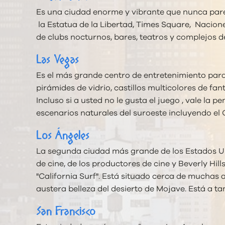
Es una ciudad enorme y vibrante que nunca parec
la Estatua de la Libertad, Times Square, Nacion
de clubs nocturnos, bares, teatros y complejos d
Las Vegas
Es el más grande centro de entretenimiento para
pirámides de vidrio, castillos multicolores de fan
Incluso si a usted no le gusta el juego , vale l
escenarios naturales del suroeste incluyendo el 
Los Ángeles
La segunda ciudad más grande de los Estados Uni
de cine, de los productores de cine y Beverly Hil
"California Surf". Está situado cerca de muchas 
austera belleza del desierto de Mojave. Está a 
San Francisco