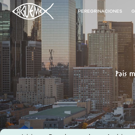
PEREGRINACIONES
G
País m