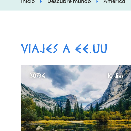
Inicio
Descubre mundo
América
VIAJES A EE.UU
3073€
10 días