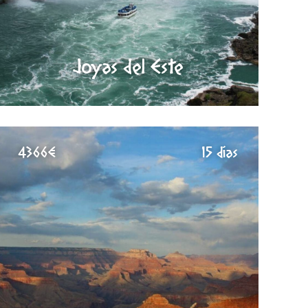
Joyas del Este
4366€
15 días