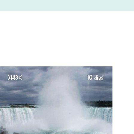
3143€
10 días