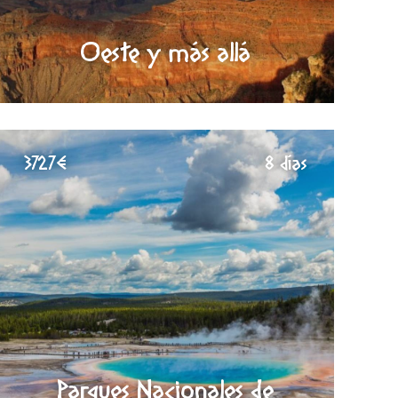
Oeste y más allá
3727€
8 días
Parques Nacionales de