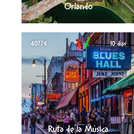
Orlando
4077€
10 días
Ruta de la Música