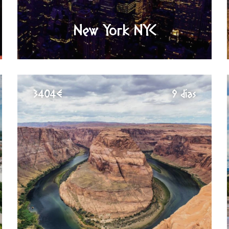
New York NYC
3404€
9 días