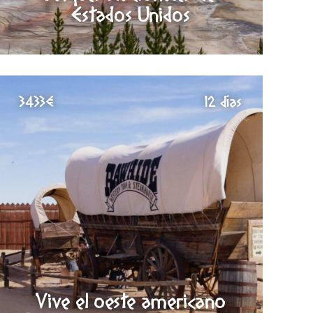
Estados Unidos
3433€
12 días
Vive el oeste americano