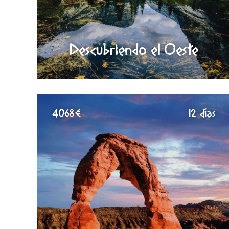
Descubriendo el Oeste
4068€
12 días