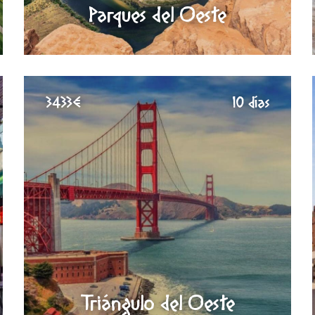
Parques del Oeste
3433€
10 días
Triángulo del Oeste