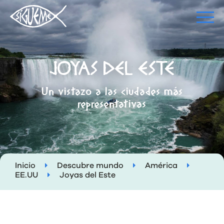
JOYAS DEL ESTE
Un vistazo a las ciudades más
representativas
Inicio
Descubre mundo
América
EE.UU
Joyas del Este