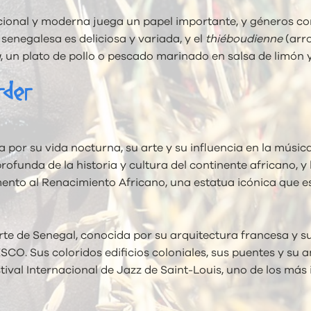
dicional y moderna juega un papel importante, y géneros c
negalesa es deliciosa y variada, y el
thiéboudienne
(arro
a
, un plato de pollo o pescado marinado en salsa de limón y
rder
 por su vida nocturna, su arte y su influencia en la músi
profunda de la historia y cultura del continente africano, y
to al Renacimiento Africano, una estatua icónica que es 
rte de Senegal, conocida por su arquitectura francesa y su
. Sus coloridos edificios coloniales, sus puentes y su am
ival Internacional de Jazz de Saint-Louis, uno de los más 