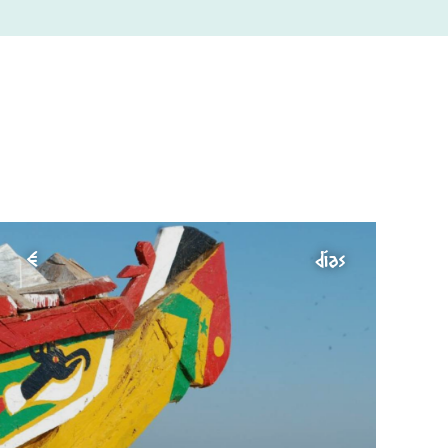
€
días