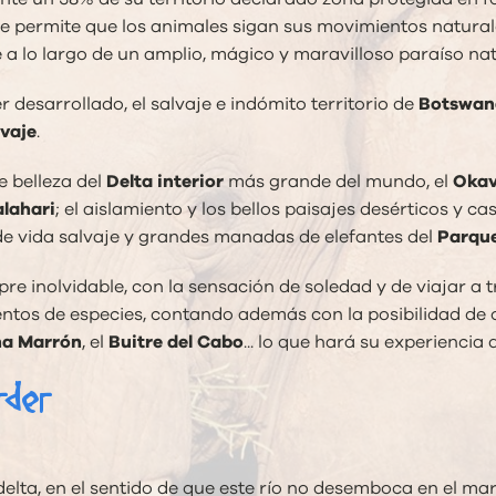
que permite que los animales sigan sus movimientos natural
 a lo largo de un amplio, mágico y maravilloso paraíso nat
esarrollado, el salvaje e indómito territorio de
Botswan
lvaje
.
 belleza del
Delta interior
más grande del mundo, el
Okav
alahari
; el aislamiento y los bellos paisajes desérticos y c
 de vida salvaje y grandes manadas de elefantes del
Parqu
re inolvidable, con la sensación de soledad y de viajar a
ientos de especies, contando además con la posibilidad de 
na Marrón
, el
Buitre del Cabo
... lo que hará su experienci
rder
elta, en el sentido de que este río no desemboca en el mar.