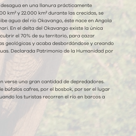
o desagua en una llanura prácticamente
00 km² y 22.000 km² durante las crecidas, se
cibe agua del río Okavango, éste nace en Angola
hari. En el delta del Okavango existe la única
ubrir el 70% de su territorio, para cazar
llas geológicas y acaba desbordándose y creando
aguas. Declarada Patrimonio de la Humanidad por
en verse una gran cantidad de depredadores.
búfalos cafres, por el bosbok, por ser el lugar
ando los turistas recorren el río en barcos a