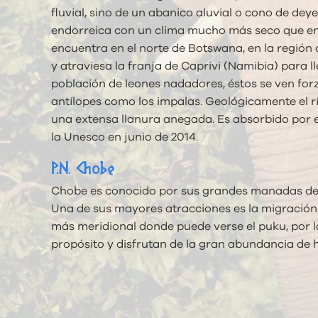
fluvial, sino de un abanico aluvial o cono de d
endorreica con un clima mucho más seco que en s
encuentra en el norte de Botswana, en la región
y atraviesa la franja de Caprivi (Namibia) para ll
población de leones nadadores, éstos se ven forza
antílopes como los impalas. Geológicamente el 
una extensa llanura anegada. Es absorbido por 
la Unesco en junio de 2014.
P.N. Chobe
Chobe es conocido por sus grandes manadas de e
Una de sus mayores atracciones es la migración a
más meridional donde puede verse el puku, por la
propósito y disfrutan de la gran abundancia de