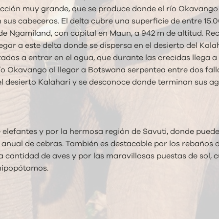
eyección muy grande, que se produce donde el río Okavang
us cabeceras. El delta cubre una superficie de entre 15.0
 de Ngamiland, con capital en Maun, a 942 m de altitud. Re
egar a este delta donde se dispersa en el desierto del Kala
dos a entrar en el agua, que durante las crecidas llega a c
río Okavango al llegar a Botswana serpentea entre dos fa
el desierto Kalahari y se desconoce donde terminan sus 
lefantes y por la hermosa región de Savuti, donde pued
nual de cebras. También es destacable por los rebaños de 
 cantidad de aves y por las maravillosas puestas de sol, cu
 hipopótamos.