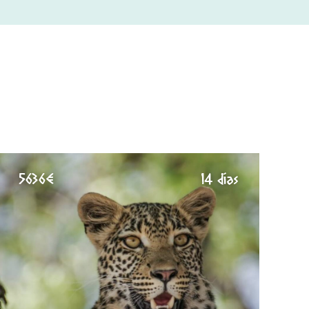
5636€
14 días