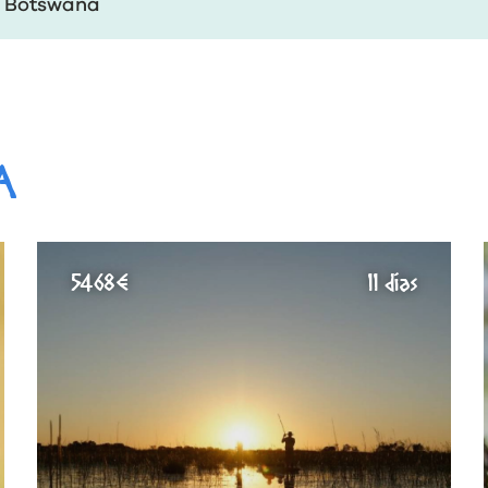
Botswana
A
5468€
11 días