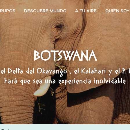
RUPOS
DESCUBRE MUNDO
A TU AIRE
QUIÉN SOY
BOTSWANA
del Delta del Okavango , el Kalahari y el P.
hará que sea una experiencia inolvidable