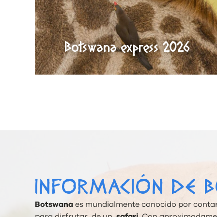
Botswana express 2026
INFORMACIÓN DE 
Botswana
es mundialmente conocido por contar 
para disfrutar de un
safari
. Con aproximadamen