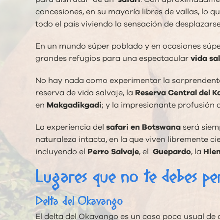
concesiones, en su mayoría libres de vallas, lo 
todo el país viviendo la sensación de desplazarse
En un mundo súper poblado y en ocasiones súper d
grandes refugios para una espectacular
vida sa
No hay nada como experimentar la sorprendente
reserva de vida salvaje, la
Reserva Central del K
en
Makgadikgadi
; y la impresionante profusión
La experiencia del
safari en Botswana
será siemp
naturaleza intacta, en la que viven libremente c
incluyendo el
Perro Salvaje
, el
Guepardo
, la
Hie
Lugares que no te debes pe
Delta del Okavango
El delta del Okavango es un caso poco usual de d