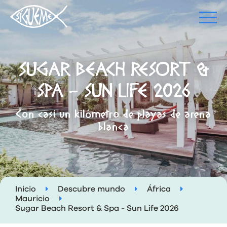
SUGAR BEACH RESORT &
SPA - SUN LIFE 2026
Con casi un kilómetro de playas de arena
blanca
Inicio
Descubre mundo
África
Mauricio
Sugar Beach Resort & Spa - Sun Life 2026