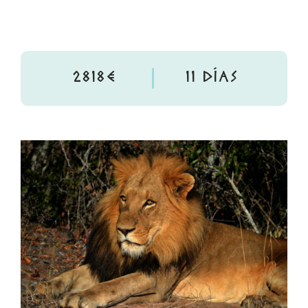
2818€
11 DÍAS