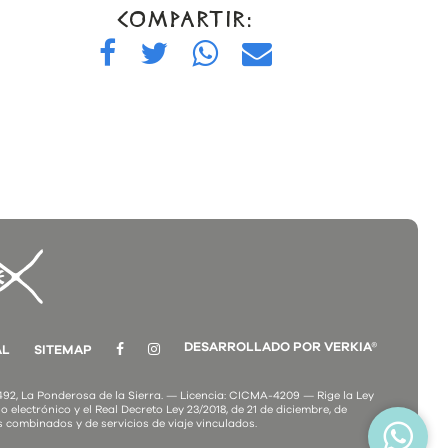
COMPARTIR:
DESARROLLADO POR VERKIA®
AL
SITEMAP
2, La Ponderosa de la Sierra. — Licencia: CICMA-4209 — Rige la Ley
o electrónico y el Real Decreto Ley 23/2018, de 21 de diciembre, de
s combinados y de servicios de viaje vinculados.