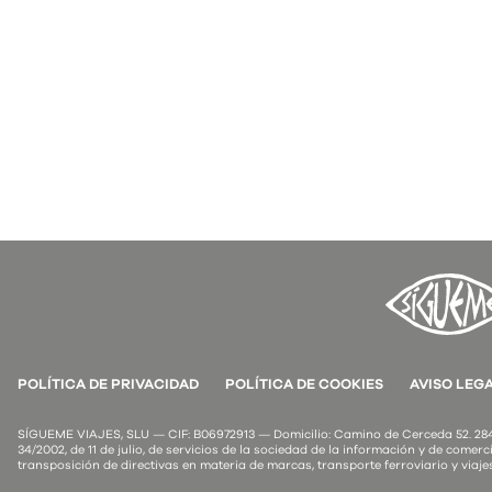
POLÍTICA DE PRIVACIDAD
POLÍTICA DE COOKIES
AVISO LEG
SÍGUEME VIAJES, SLU — CIF: B06972913 — Domicilio: Camino de Cerceda 52. 2849
34/2002, de 11 de julio, de servicios de la sociedad de la información y de comerci
transposición de directivas en materia de marcas, transporte ferroviario y viaje