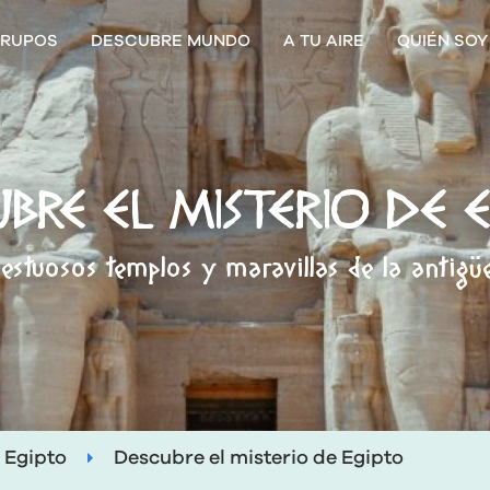
RUPOS
DESCUBRE MUNDO
A TU AIRE
QUIÉN SOY
BRE EL MISTERIO DE 
estuosos templos y maravillas de la antigü
Egipto
Descubre el misterio de Egipto