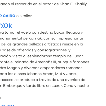
izando el recorrido en el bazar de Khan El Khalily.
R CAIRO
o similar.
UXOR
a tomar el vuelo con destino Luxor, llegada y
o monumental de Karnak, con su impresionante
e las grandes bellezas artísticas reside en la
 a base de ofrendas y consagraciones, y
uación, visita al esplendoroso templo de Luxor,
rante el reinado de Amenofis III, aunque faraones
andro Magno y diversos emperadores romanos
r a los dioses tebanos Amón, Mut y Jonsu,
u acceso se produce a través de una avenida de
or. Embarque y tarde libre en Luxor. Cena y noche
r.