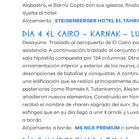
Alabastro, el Barrio Copto con sus iglesias, final
Vuelta al hotel.
Alojamiento :
STEIGENBERGER HOTEL EL TAHRI
DÍA 4 EL CAIRO – KARNAK – L
Desayuno. Traslado al aeropuerto de El Cairo par
asistencia. A continuación, traslado al conjunt
sala hipóstila compuesta por 134 columnas. Otra d
ornamentación interior y exterior de los muros,
descripciones de batallas y conquistas. A contin
una edificación que se realizó principalmente du
posteriores como Ramsés II, Tutankamón, Alej
añadieron nuevos elementos. Construido en hono
recibió el nombre de «harén sagrado del sur». S
esfinges que en su día llegó a unir Karnak y Lux
a bordo.
Alojamiento a bordo :
MS NILE PREMIUM
o simila