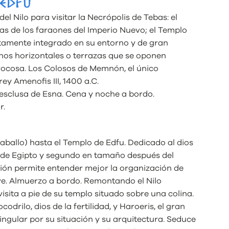
 EDFU
del Nilo para visitar la Necrópolis de Tebas: el
bas de los faraones del Imperio Nuevo; el Templo
ctamente integrado en su entorno y de gran
nos horizontales o terrazas que se oponen
rocosa. Los Colosos de Memnón, el único
y Amenofis III, 1400 a.C.
 esclusa de Esna. Cena y noche a bordo.
r.
ballo) hasta el Templo de Edfu. Dedicado al dios
 de Egipto y segundo en tamaño después del
ón permite entender mejor la organización de
ve. Almuerzo a bordo. Remontando el Nilo
ta a pie de su templo situado sobre una colina.
odrilo, dios de la fertilidad, y Haroeris, el gran
ngular por su situación y su arquitectura. Seduce