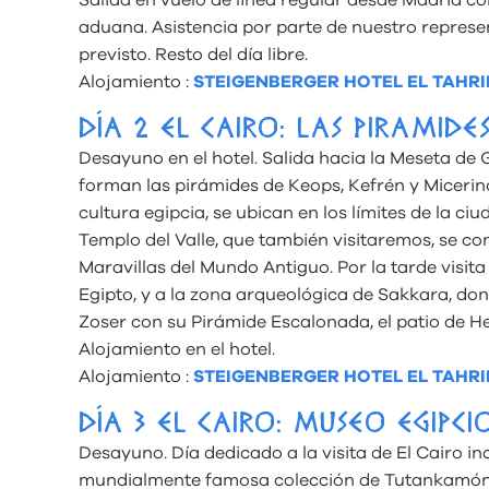
Salida en vuelo de línea regular desde Madrid con
aduana. Asistencia por parte de nuestro represen
previsto. Resto del día libre.
Alojamiento :
STEIGENBERGER HOTEL EL TAHRI
DÍA 2 EL CAIRO: LAS PIRAMIDE
Desayuno en el hotel. Salida hacia la Meseta de 
forman las pirámides de Keops, Kefrén y Micerinos
cultura egipcia, se ubican en los límites de la ciu
Templo del Valle, que también visitaremos, se con
Maravillas del Mundo Antiguo. Por la tarde visita
Egipto, y a la zona arqueológica de Sakkara, do
Zoser con su Pirámide Escalonada, el patio de H
Alojamiento en el hotel.
Alojamiento :
STEIGENBERGER HOTEL EL TAHRI
DÍA 3 EL CAIRO: MUSEO EGIPCI
Desayuno. Día dedicado a la visita de El Cairo i
mundialmente famosa colección de Tutankamón, 