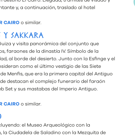
 destino El Cairo. Llegada, tramites de visado y
tante y, a continuación, traslado al hotel
R CAIRO
o similar.
S Y SAKKARA
Guiza y visita panorámica del conjunto que
, faraones de la dinastía IV. Símbolo de la
dad, al borde del desierto. Junto con la Esfinge y el
sideran como el último vestigio de las Siete
 de Menfis, que era la primera capital del Antiguo
nde destacan el complejo funerario del faraón
eb Set y sus mastabas del Imperio Antiguo.
R CAIRO
o similar.
O
ncluyendo: el Museo Arqueológico con la
la Ciudadela de Saladino con la Mezquita de