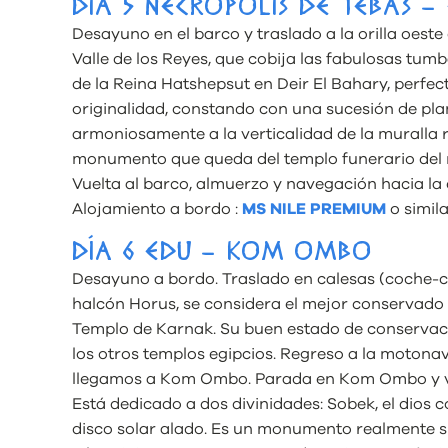
DÍA 5 NECROPOLIS DE TEBAS –
Desayuno en el barco y traslado a la orilla oeste 
Valle de los Reyes, que cobija las fabulosas tum
de la Reina Hatshepsut en Deir El Bahary, perfe
originalidad, constando con una sucesión de pla
armoniosamente a la verticalidad de la muralla 
monumento que queda del templo funerario del re
Vuelta al barco, almuerzo y navegación hacia la
Alojamiento a bordo :
MS NILE PREMIUM
o simila
DÍA 6 EDU – KOM OMBO
Desayuno a bordo. Traslado en calesas (coche-ca
halcón Horus, se considera el mejor conservado
Templo de Karnak. Su buen estado de conservaci
los otros templos egipcios. Regreso a la motona
llegamos a Kom Ombo. Parada en Kom Ombo y visi
Está dedicado a dos divinidades: Sobek, el dios coc
disco solar alado. Es un monumento realmente si