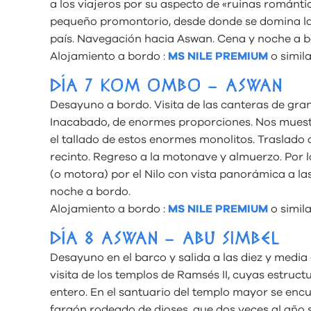
a los viajeros por su aspecto de «ruinas románt
pequeño promontorio, desde donde se domina la c
país. Navegación hacia Aswan. Cena y noche a b
Alojamiento a bordo :
MS NILE PREMIUM
o simila
DÍA 7 KOM OMBO – ASWAN
Desayuno a bordo. Visita de las canteras de gra
Inacabado, de enormes proporciones. Nos muestr
el tallado de estos enormes monolitos. Traslado al
recinto. Regreso a la motonave y almuerzo. Por 
(o motora) por el Nilo con vista panorámica a las
noche a bordo.
Alojamiento a bordo :
MS NILE PREMIUM
o simila
DÍA 8 ASWAN – ABU SIMBEL
Desayuno en el barco y salida a las diez y media
visita de los templos de Ramsés II, cuyas estru
entero. En el santuario del templo mayor se enc
faraón rodeado de dioses, que dos veces al año 