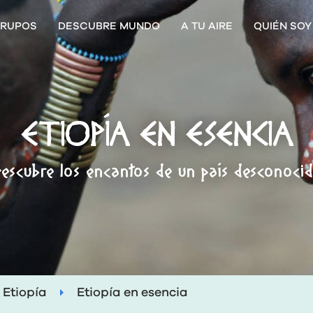
RUPOS
DESCUBRE MUNDO
A TU AIRE
QUIÉN SOY
ETIOPÍA EN ESENCIA
escubre los encantos de un país desconoci
Etiopía
Etiopía en esencia