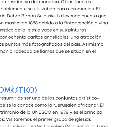
unda residencia del monarca. Otras fuentes
bablemente se utilizaban para ceremonias. El
erio Debre Birhan Selassie. La leyenda cuenta que
ón masiva de 1888 debido a la “intervención divina
rístico de la iglesia yace en sus pinturas
 por ochenta caritas angelicales, una atracción
los puntos más fotografiados del país. Asimismo,
monio rodeado de llamas que se sitúan en el
DOMÉSTICO)
resumir de ser uno de los conjuntos artístico-
e se la conoce como la “Jerusalén africana”. El
atrimonio de la UNESCO en 1979 y es el principal
os. Visitaremos el primer grupo de iglesias
car la iglesia de Medhanialem (San Salvador) una