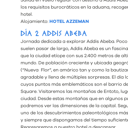
los requisitos burocráticos en la aduana, recog
hotel.
Alojamiento:
HOTEL AZZEMAN
DÍA 2 ADDIS ABEBA
Jornada dedicada a explorar Addis Abeba. Poco 
suelen pasar de largo, Addis Abeba es un fascin
que la ciudad etíope con sus 2.400 metros de alti
mundo. De población creciente y ubicada geográf
(“Nueva Flor”, en amárico tan y como la bautiza
agradable y llena de múltiples sorpresas. El día 
cuyos puntos más emblemáticos son el barrio de
Square. Visitaremos las montañas de Entoto, luga
ciudad. Desde estas montañas que en algunos pu
podremos ver las dimensiones de la capital. Seg
uno de los descubrimientos paleontológicos más 
y siempre que dispongamos del tiempo suficiente
Regresaremos a nuestro hotel a descansar.