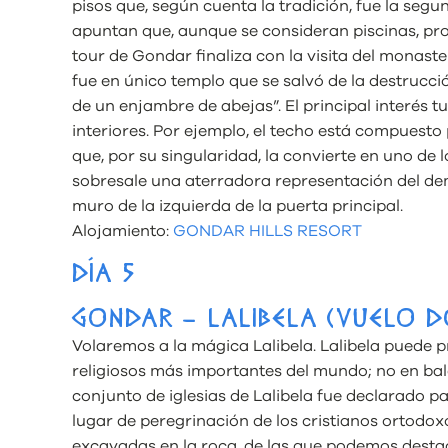
pisos que, según cuenta la tradición, fue la seg
apuntan que, aunque se consideran piscinas, pro
tour de Gondar finaliza con la visita del monast
fue en único templo que se salvó de la destrucci
de un enjambre de abejas”. El principal interés tu
interiores. Por ejemplo, el techo está compuesto
que, por su singularidad, la convierte en uno de 
sobresale una aterradora representación del de
muro de la izquierda de la puerta principal.
Alojamiento:
GONDAR HILLS RESORT
DÍA 5
GONDAR – LALIBELA (VUELO 
Volaremos a la mágica Lalibela. Lalibela puede p
religiosos más importantes del mundo; no en bald
conjunto de iglesias de Lalibela fue declarado p
lugar de peregrinación de los cristianos ortodox
excavadas en la roca, de las que podemos desta