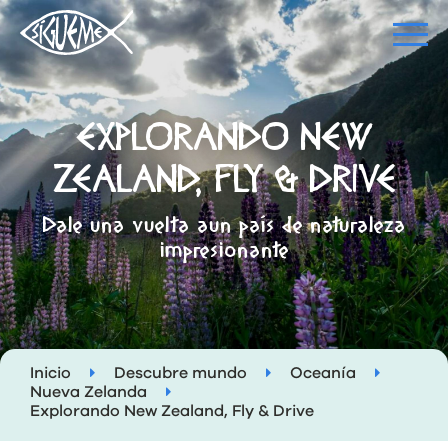
EXPLORANDO NEW
ZEALAND, FLY & DRIVE
Dale una vuelta aun país de naturaleza
impresionante
Inicio
Descubre mundo
Oceanía
Nueva Zelanda
Explorando New Zealand, Fly & Drive