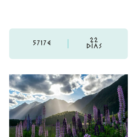
22
5717€
DÍAS