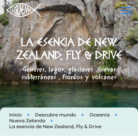
LA ESENCIA DE NEW
ZEALAND, FLY & DRIVE
Géiseres, lagos, glaciares ,cuevas
subterráneas , fiordos y volcanes
Inicio
Descubre mundo
Oceanía
Nueva Zelanda
La esencia de New Zealand, Fly & Drive