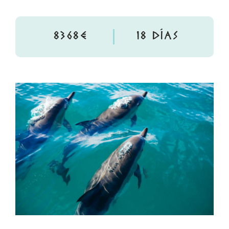
8368€
18 DÍAS