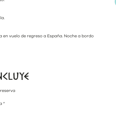
la.
da en vuelo de regreso a España. Noche a bordo
NCLUYE
 reserva
a “