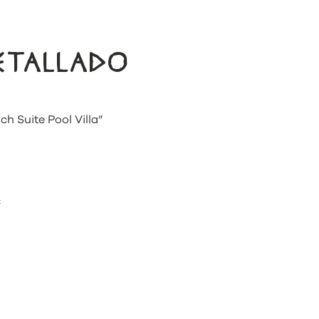
DETALLADO
h Suite Pool Villa”
€