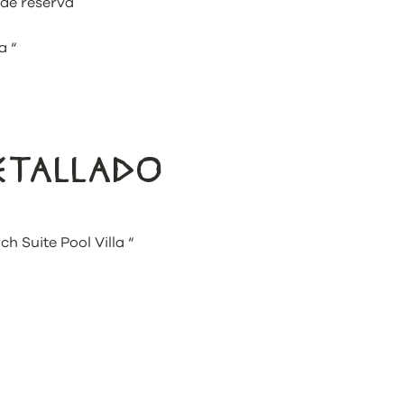
 de reserva
a “
DETALLADO
h Suite Pool Villa “