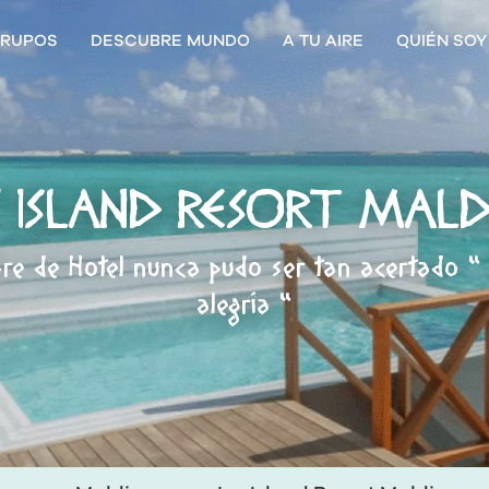
RUPOS
DESCUBRE MUNDO
A TU AIRE
QUIÉN SOY
 ISLAND RESORT MALD
e de Hotel nunca pudo ser tan acertado " I
alegría "