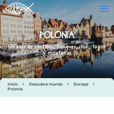
POLONIA
Un país de castillos, bosques, ríos , lagos
y montañas
Inicio
Descubre mundo
Europa
Polonia