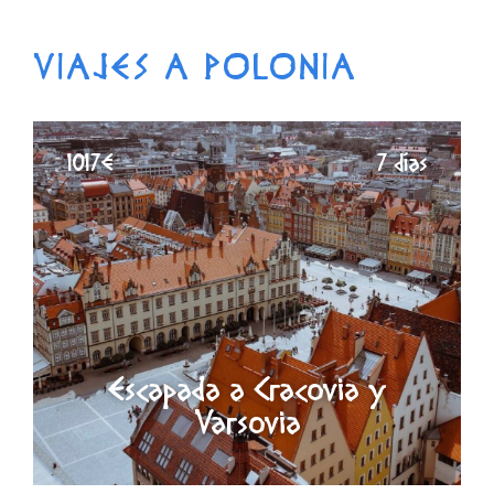
VIAJES A POLONIA
1017€
7 días
Escapada a Cracovia y
Varsovia