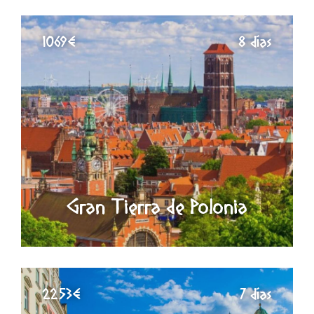
1069€
8 días
Gran Tierra de Polonia
2253€
7 días