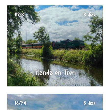
1193€
8 días
Irlanda en Tren
1679€
8 días