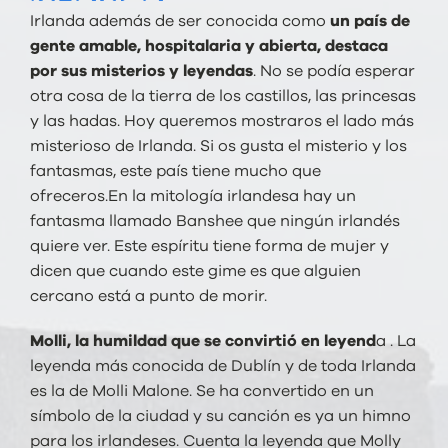
Irlanda además de ser conocida como
un país de
gente amable, hospitalaria y abierta, destaca
por sus misterios y leyendas
. No se podía esperar
otra cosa de la tierra de los castillos, las princesas
y las hadas. Hoy queremos mostraros el lado más
misterioso de Irlanda. Si os gusta el misterio y los
fantasmas, este país tiene mucho que
ofreceros.En la mitología irlandesa hay un
fantasma llamado Banshee que ningún irlandés
quiere ver. Este espíritu tiene forma de mujer y
dicen que cuando este gime es que alguien
cercano está a punto de morir.
Molli, la humildad que se convirtió en leyend
a . La
leyenda más conocida de Dublín y de toda Irlanda
es la de Molli Malone. Se ha convertido en un
símbolo de la ciudad y su canción es ya un himno
para los irlandeses. Cuenta la leyenda que Molly