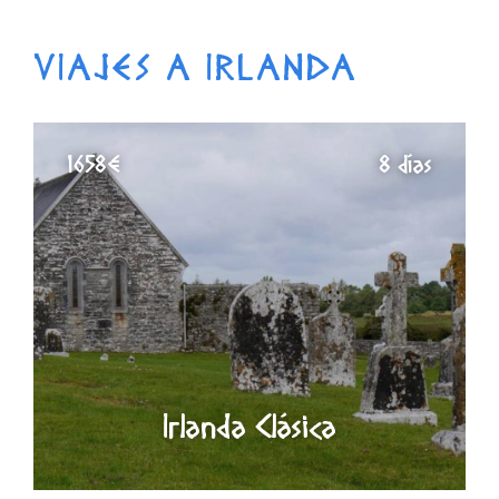
VIAJES A IRLANDA
1658€
8 días
Irlanda Clásica