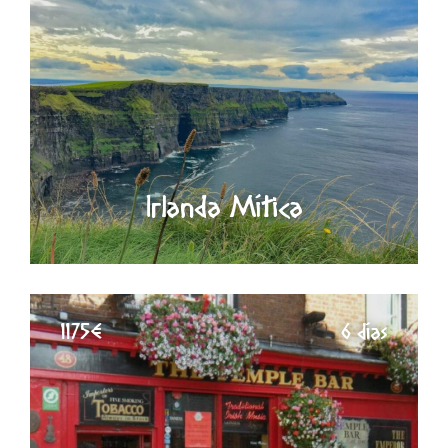
Irlanda Mítica
1175€
6 días