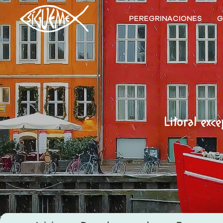
PEREGRINACIONES
G
Litoral exc