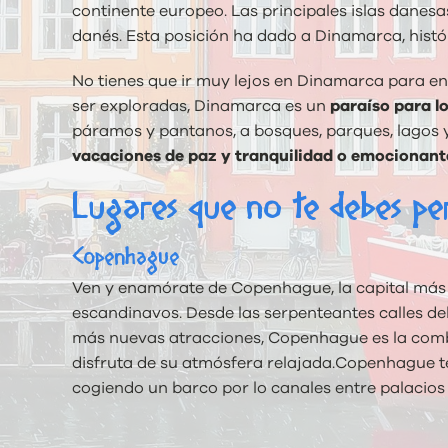
continente europeo. Las principales islas danesas
danés. Esta posición ha dado a Dinamarca, histór
No tienes que ir muy lejos en Dinamarca para en
ser exploradas, Dinamarca es un
paraíso para l
páramos y pantanos, a bosques, parques, lagos y
vacaciones de paz y tranquilidad o emocionantes
Lugares que no te debes pe
Copenhague
Ven y enamórate de Copenhague, la capital más a
escandinavos. Desde las serpenteantes calles del
más nuevas atracciones, Copenhague es la combin
disfruta de su atmósfera relajada.Copenhague te 
cogiendo un barco por lo canales entre palacios