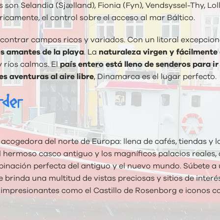
 son Selandia (Sjælland), Fionia (Fyn), Vendsyssel-Thy, Lo
icamente, el control sobre el acceso al mar Báltico.
contrar campos ricos y variados. Con un litoral excepcion
os amantes de la playa
. La
naturaleza virgen y fácilmente
 ríos calmos. El
país entero está lleno de senderos para ir 
 aventuras al aire libre
, Dinamarca es el lugar perfecto.
rder
cogedora del norte de Europa: llena de cafés, tiendas y l
 hermoso casco antiguo y los magníficos palacios reales, a 
ación perfecta del antiguo y el nuevo mundo. Súbete a un
brinda una multitud de vistas preciosas y sitios de interés
 impresionantes como el Castillo de Rosenborg e iconos co