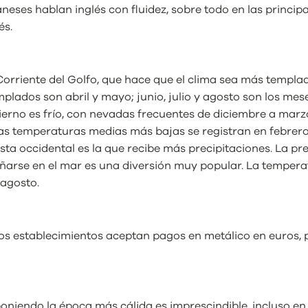
daneses hablan inglés con fluidez, sobre todo en las princ
és.
Corriente del Golfo, que hace que el clima sea más templad
lados son abril y mayo; junio, julio y agosto son los mese
invierno es frío, con nevadas frecuentes de diciembre a m
s temperaturas medias más bajas se registran en febrero (0
costa occidental es la que recibe más precipitaciones. La 
añarse en el mar es una diversión muy popular. La temperat
 agosto.
os establecimientos aceptan pagos en metálico en euros, 
niendo la época más cálida es imprescindible, incluso en 