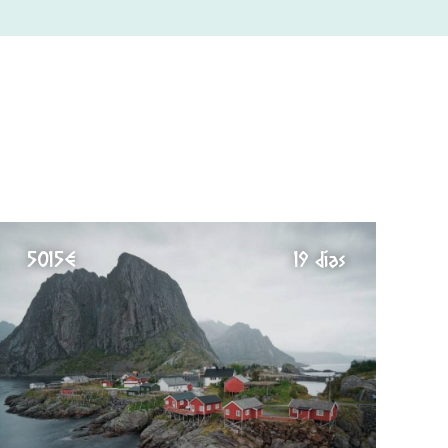
5015€
19 días