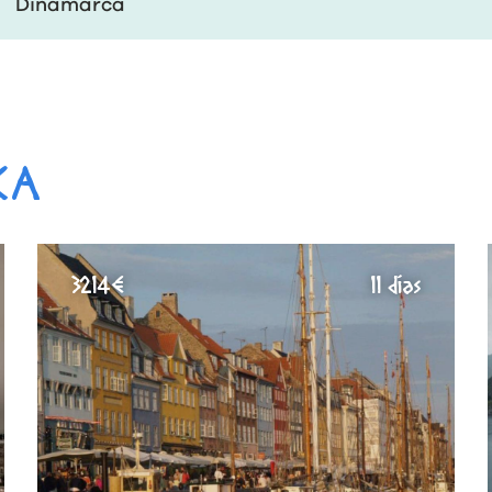
Dinamarca
CA
3214€
11 días