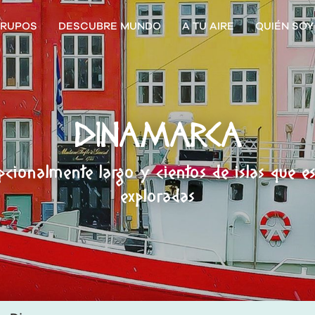
RUPOS
DESCUBRE MUNDO
A TU AIRE
QUIÉN SOY
DINAMARCA
epcionalmente largo y cientos de islas que e
exploradas