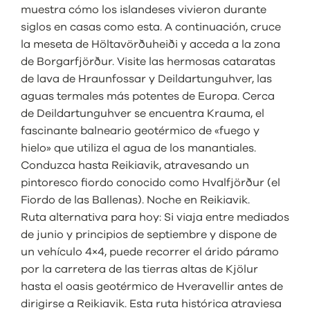
muestra cómo los islandeses vivieron durante
siglos en casas como esta. A continuación, cruce
la meseta de Höltavörðuheiði y acceda a la zona
de Borgarfjörður. Visite las hermosas cataratas
de lava de Hraunfossar y Deildartunguhver, las
aguas termales más potentes de Europa. Cerca
de Deildartunguhver se encuentra Krauma, el
fascinante balneario geotérmico de «fuego y
hielo» que utiliza el agua de los manantiales.
Conduzca hasta Reikiavik, atravesando un
pintoresco fiordo conocido como Hvalfjörður (el
Fiordo de las Ballenas). Noche en Reikiavik.
Ruta alternativa para hoy: Si viaja entre mediados
de junio y principios de septiembre y dispone de
un vehículo 4×4, puede recorrer el árido páramo
por la carretera de las tierras altas de Kjölur
hasta el oasis geotérmico de Hveravellir antes de
dirigirse a Reikiavik. Esta ruta histórica atraviesa