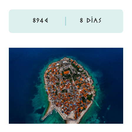
894€
8 DÍAS