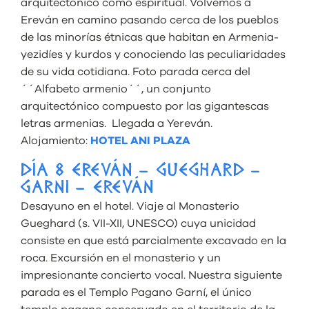
arquitectónico como espiritual. Volvemos a
Ereván en camino pasando cerca de los pueblos
de las minorías étnicas que habitan en Armenia-
yezidíes y kurdos y conociendo las peculiaridades
de su vida cotidiana. Foto parada cerca del
´´Alfabeto armenio´´, un conjunto
arquitectónico compuesto por las gigantescas
letras armenias. Llegada a Yereván.
Alojamiento:
HOTEL ANI PLAZA
DÍA 8 EREVÁN – GUEGHARD –
GARNI – EREVÁN
Desayuno en el hotel. Viaje al Monasterio
Gueghard (s. VII-XII, UNESCO) cuya unicidad
consiste en que está parcialmente excavado en la
roca. Excursión en el monasterio y un
impresionante concierto vocal. Nuestra siguiente
parada es el Templo Pagano Garní, el único