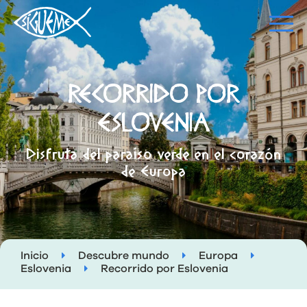
RECORRIDO POR
ESLOVENIA
Disfruta del paraíso verde en el corazón
de Europa
Inicio
Descubre mundo
Europa
Eslovenia
Recorrido por Eslovenia