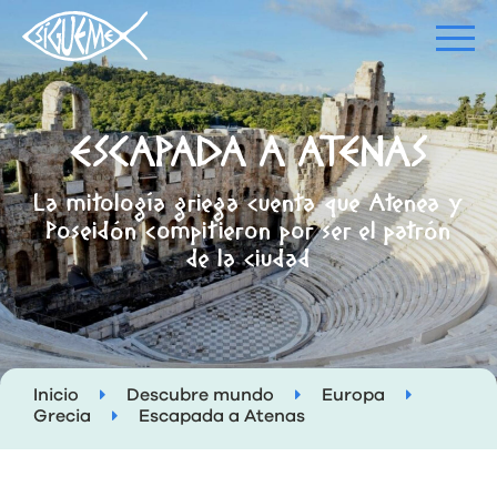
ESCAPADA A ATENAS
La mitología griega cuenta que Atenea y
Poseidón compitieron por ser el patrón
de la ciudad
Inicio
Descubre mundo
Europa
Grecia
Escapada a Atenas