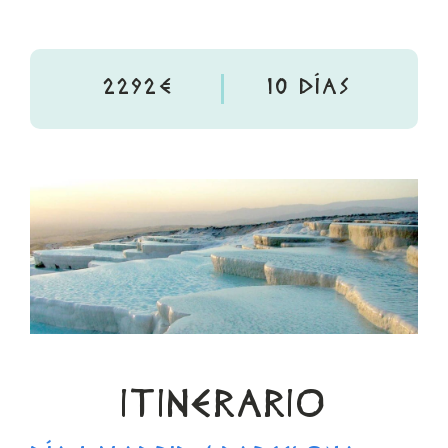
2292€
10 DÍAS
ITINERARIO