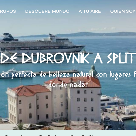
RUPOS
DESCUBRE MUNDO
A TU AIRE
QUIÉN SOY
DE DUBROVNIK A SPLI
n perfecta de belleza natural con lugares 
donde nadar